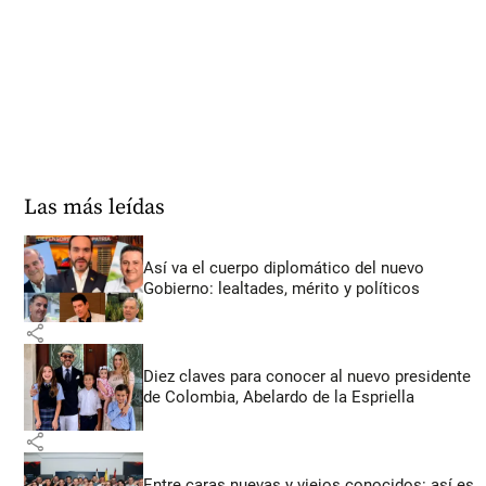
Las más leídas
Así va el cuerpo diplomático del nuevo
Gobierno: lealtades, mérito y políticos
share
Diez claves para conocer al nuevo presidente
de Colombia, Abelardo de la Espriella
share
Entre caras nuevas y viejos conocidos: así es