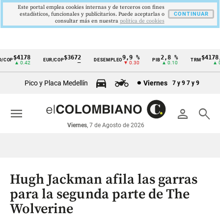
Este portal emplea cookies internas y de terceros con fines
estadísticos, funcionales y publicitarios. Puede aceptarlas o
CONTINUAR
consultar más en nuestra
politica de cookies
$4178
$3672
9,9 %
2,8 %
$4178,2
OP
EUR/COP
DESEMPLEO
PIB
TRM
Cintillo
▲ 0.42
—
▼ 0.30
▲ 0.10
▲ 0.4
de
Pico y Placa Medellín
Viernes
7 y 9
7 y 9
indicadores
económicos
menu
person
search
Colombia
Viernes
, 7 de Agosto de 2026
Hugh Jackman afila las garras
para la segunda parte de The
Wolverine