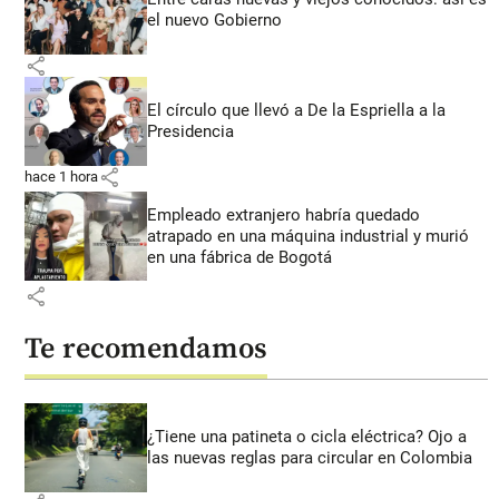
el nuevo Gobierno
share
El círculo que llevó a De la Espriella a la
Presidencia
share
hace 1 hora
Empleado extranjero habría quedado
atrapado en una máquina industrial y murió
en una fábrica de Bogotá
share
Te recomendamos
¿Tiene una patineta o cicla eléctrica? Ojo a
las nuevas reglas para circular en Colombia