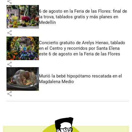
share
6 de agosto en la Feria de las Flores: final de
la trova, tablados gratis y más planes en
Medellín
share
Concierto gratuito de Arelys Henao, tablado
en el Centro y recorridos por Santa Elena
este 6 de agosto en la Feria de las Flores
share
Murió la bebé hipopótamo rescatada en el
Magdalena Medio
share