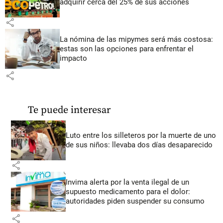
adquirir cerca del 25% de sus acciones
share
La nómina de las mipymes será más costosa:
estas son las opciones para enfrentar el
impacto
share
Te puede interesar
Luto entre los silleteros por la muerte de uno
de sus niños: llevaba dos días desaparecido
share
Invima alerta por la venta ilegal de un
supuesto medicamento para el dolor:
autoridades piden suspender su consumo
share