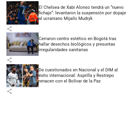
El Chelsea de Xabi Alonso tendrá un “nuevo
fichaje”: levantaron la suspensión por dopaje
al ucraniano Mijailo Mudryk
share
Cerraron centro estético en Bogotá tras
hallar desechos biológicos y presuntas
irregularidades sanitarias
share
De cuestionados en Nacional y el DIM al
éxito internacional: Asprilla y Restrepo
renacen con el Bolívar de la Paz
share