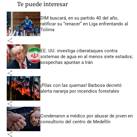
Te puede interesar
DIM buscará, en su partido 40 del año,
ratificar su “renacer” en Liga enfrentando al
Tolima
share
EE. UU. investiga ciberataques contra
sistemas de agua en al menos siete estados;
sospechas apuntan a Irán
share
¡Pilas con las quemas! Barbosa decretó
alerta naranja por incendios forestales
share
Condenaron a médico por abusar de joven en
consultorio del centro de Medellín
share