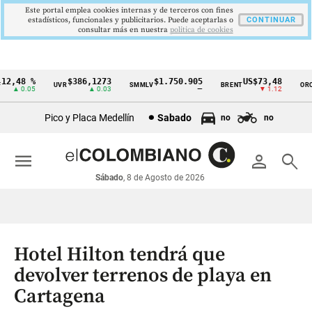
Este portal emplea cookies internas y de terceros con fines
estadísticos, funcionales y publicitarios. Puede aceptarlas o
CONTINUAR
consultar más en nuestra
politica de cookies
2,48 %
$386,1273
$1.750.905
US$73,48
U
UVR
SMMLV
BRENT
ORO
Cintillo
▲ 0.05
▲ 0.03
—
▼ 1.12
de
Pico y Placa Medellín
Sabado
no
no
indicadores
económicos
menu
person
search
Colombia
Sábado
, 8 de Agosto de 2026
Hotel Hilton tendrá que
devolver terrenos de playa en
Cartagena