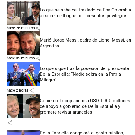
Lo que se sabe del traslado de Epa Colombia
a cárcel de Ibagué por presuntos privilegios
share
hace 26 minutos
Murió Jorge Messi, padre de Lionel Messi, en
Argentina
share
hace 39 minutos
Lo que sigue tras la posesión del presidente
De la Espriella: “Nadie sobra en la Patria
Milagro”
share
hace 2 horas
Gobierno Trump anuncia USD 1.000 millones
de apoyo a gobierno de De la Espriella y
promete revisar aranceles
share
De la Espriella congelará el gasto público,