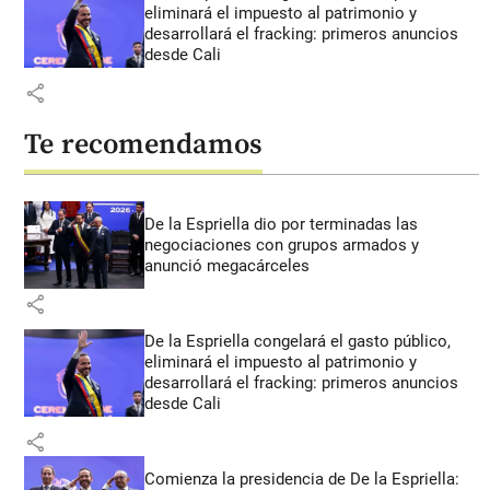
eliminará el impuesto al patrimonio y
desarrollará el fracking: primeros anuncios
desde Cali
share
Te recomendamos
De la Espriella dio por terminadas las
negociaciones con grupos armados y
anunció megacárceles
share
De la Espriella congelará el gasto público,
eliminará el impuesto al patrimonio y
desarrollará el fracking: primeros anuncios
desde Cali
share
Comienza la presidencia de De la Espriella: