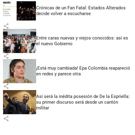
Crónicas de un Fan Fatal: Estados Alterados
decide volver a escucharse
share
Entre caras nuevas y viejos conocidos: así es
el nuevo Gobierno
share
¡Está muy cambiada! Epa Colombia reapareció
en redes y parece otra
share
Así será la inédita posesión de De la Espriella:
su primer discurso será desde un cantón
militar
share