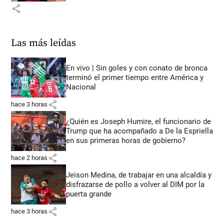
share
Las más leídas
En vivo | Sin goles y con conato de bronca
terminó el primer tiempo entre América y
Nacional
share
hace 3 horas
¿Quién es Joseph Humire, el funcionario de
Trump que ha acompañado a De la Espriella
en sus primeras horas de gobierno?
share
hace 2 horas
Jeison Medina, de trabajar en una alcaldía y
disfrazarse de pollo a volver al DIM por la
puerta grande
share
hace 3 horas