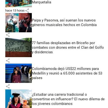
Marquetalia
share
hace 13 horas
Paipa y Pasonva, así suenan los nuevos
géneros musicales hechos en Colombia
share
77 familias desplazadas en Briceño por
combates con drones entre el Clan del Golfo
y disidencias
share
Colombiamoda dejó US$22 millones para
Medellín y reunió a 65.000 asistentes de 53
países
share
¿Estudiar una carrera tradicional o
convertirse en influencer? El nuevo dilema de
los jóvenes colombianos