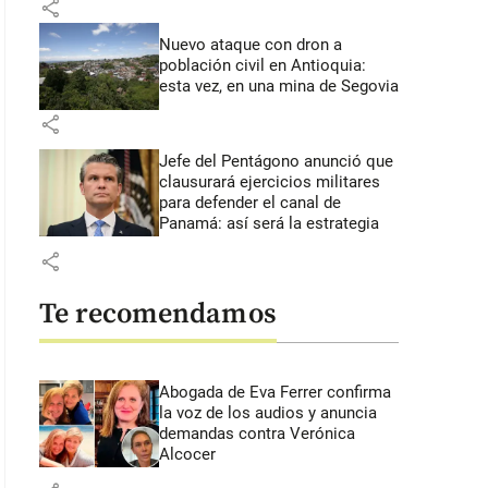
share
Nuevo ataque con dron a
población civil en Antioquia:
esta vez, en una mina de Segovia
share
Jefe del Pentágono anunció que
clausurará ejercicios militares
para defender el canal de
Panamá: así será la estrategia
share
Te recomendamos
Abogada de Eva Ferrer confirma
la voz de los audios y anuncia
demandas contra Verónica
Alcocer