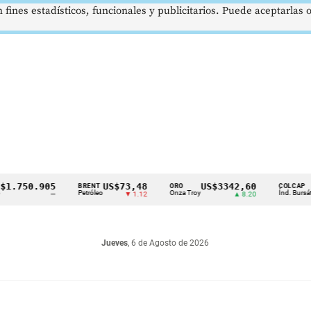
 fines estadísticos, funcionales y publicitarios. Puede aceptarlas
50.905
US$73,48
US$3342,60
162
BRENT
ORO
COLCAP
Petróleo
Onza Troy
Índ. Bursátil
—
▼ 1.12
▲ 8.20
Jueves
, 6 de Agosto de 2026