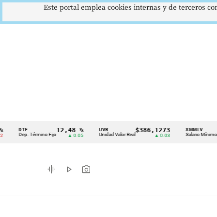
Este portal emplea cookies internas y de terceros con
12,48 %
$386,1273
$1.7
DTF
UVR
SMMLV
Cintillo
Dep. Término Fijo
Unidad Valor Real
Salario Mínimo
▲ 0.05
▲ 0.03
de
indicadores
graphic_eq
play_arrow
photo_camera
económicos
Colombia