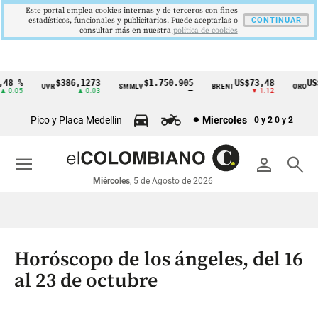
Este portal emplea cookies internas y de terceros con fines
estadísticos, funcionales y publicitarios. Puede aceptarlas o
CONTINUAR
consultar más en nuestra
politica de cookies
 %
$386,1273
$1.750.905
US$73,48
US$3
UVR
SMMLV
BRENT
ORO
Cintillo
.05
▲ 0.03
—
▼ 1.12
de
Pico y Placa Medellín
Miercoles
0 y 2
0 y 2
indicadores
económicos
menu
person
search
Colombia
Miércoles
, 5 de Agosto de 2026
Horóscopo de los ángeles, del 16
al 23 de octubre