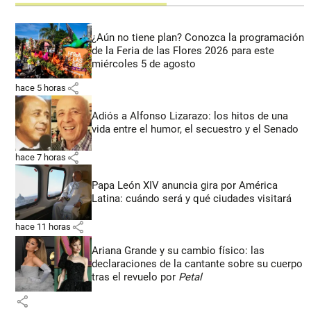
¿Aún no tiene plan? Conozca la programación
de la Feria de las Flores 2026 para este
miércoles 5 de agosto
share
hace 5 horas
Adiós a Alfonso Lizarazo: los hitos de una
vida entre el humor, el secuestro y el Senado
share
hace 7 horas
Papa León XIV anuncia gira por América
Latina: cuándo será y qué ciudades visitará
share
hace 11 horas
Ariana Grande y su cambio físico: las
declaraciones de la cantante sobre su cuerpo
tras el revuelo por
Petal
share