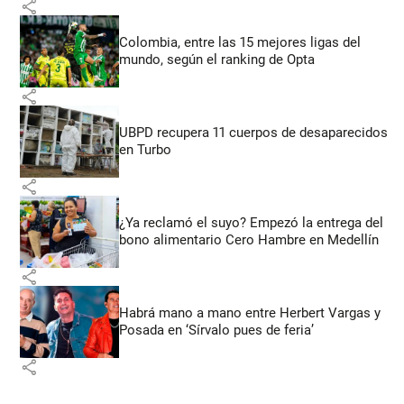
share
Colombia, entre las 15 mejores ligas del
mundo, según el ranking de Opta
share
UBPD recupera 11 cuerpos de desaparecidos
en Turbo
share
¿Ya reclamó el suyo? Empezó la entrega del
bono alimentario Cero Hambre en Medellín
share
Habrá mano a mano entre Herbert Vargas y
Posada en ‘Sírvalo pues de feria’
share