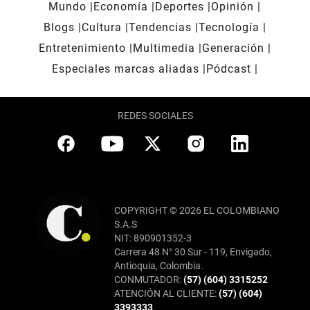
Mundo
Economía
Deportes
Opinión
Blogs
Cultura
Tendencias
Tecnología
Entretenimiento
Multimedia
Generación
Especiales marcas aliadas
Pódcast
REDES SOCIALES
COPYRIGHT © 2026 EL COLOMBIANO
S.A.S
NIT: 890901352-3
Carrera 48 N° 30 Sur - 119, Envigado,
Antioquia, Colombia.
CONMUTADOR:
(57) (604) 3315252
ATENCIÓN AL CLIENTE:
(57) (604)
3393333