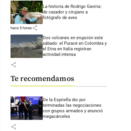
La historia de Rodrigo Gaviria:
de cazador y cirujano a
fotógrafo de aves
share
hace 5 horas
Dos volcanes en erupción este
sábado: el Puracé en Colombia y
el Etna en Italia registran
actividad intensa
share
Te recomendamos
De la Espriella dio por
terminadas las negociaciones
con grupos armados y anunció
megacárceles
share