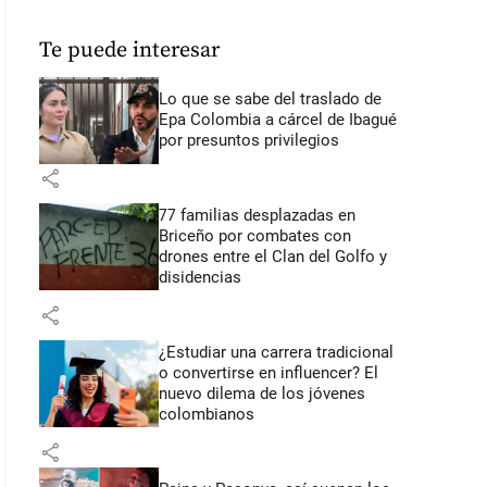
Te puede interesar
Lo que se sabe del traslado de
Epa Colombia a cárcel de Ibagué
por presuntos privilegios
share
77 familias desplazadas en
Briceño por combates con
drones entre el Clan del Golfo y
disidencias
share
¿Estudiar una carrera tradicional
o convertirse en influencer? El
nuevo dilema de los jóvenes
colombianos
share