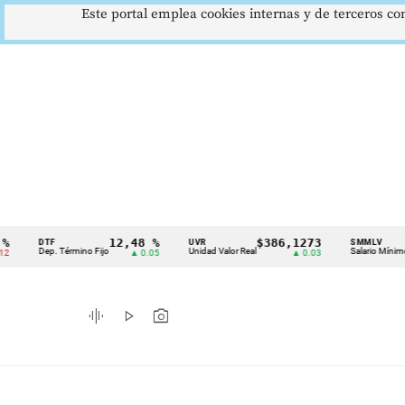
Este portal emplea cookies internas y de terceros con
12,48 %
$386,1273
$1.
DTF
UVR
SMMLV
Cintillo
Dep. Término Fijo
Unidad Valor Real
Salario Mínimo
▲ 0.05
▲ 0.03
de
indicadores
graphic_eq
play_arrow
photo_camera
económicos
Colombia