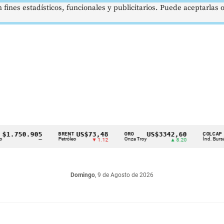
 fines estadísticos, funcionales y publicitarios. Puede aceptarlas
750.905
US$73,48
US$3342,60
162
BRENT
ORO
COLCAP
Petróleo
Onza Troy
Índ. Bursátil
—
▼ 1.12
▲ 8.20
Domingo
, 9 de Agosto de 2026