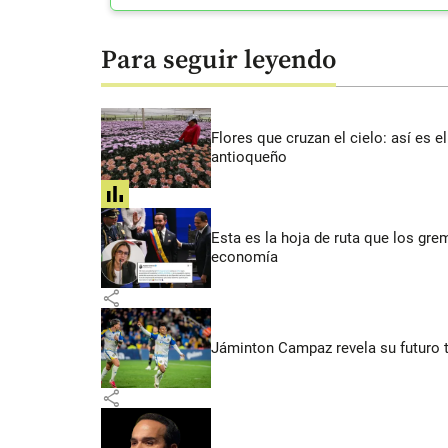
Para seguir leyendo
Flores que cruzan el cielo: así es
antioqueño
share
Esta es la hoja de ruta que los grem
economía
share
Jáminton Campaz revela su futuro tra
share