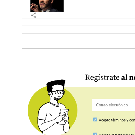
share
Regístrate
al n
Acepto
términos y con