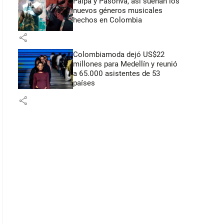
Paipa y Pasonva, así suenan los
nuevos géneros musicales
hechos en Colombia
share
Colombiamoda dejó US$22
millones para Medellín y reunió
a 65.000 asistentes de 53
países
share