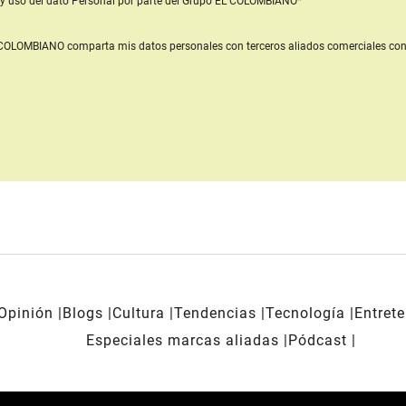
y uso del dato Personal
por parte del Grupo EL COLOMBIANO*
L COLOMBIANO
comparta mis datos personales con terceros aliados comerciales
con
Opinión
Blogs
Cultura
Tendencias
Tecnología
Entret
Especiales marcas aliadas
Pódcast