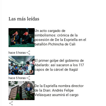
Las más leídas
Un acto cargado de
simbolismos: crónica de la
posesión de De la Espriella en el
batallón Pichincha de Cali
share
hace 5 horas
El primer golpe del gobierno de
Abelardo: así sacaron a los 117
capos de la cárcel de Itagüí
share
hace 5 horas
De la Espriella nombra director
de la Dian: Andrés Felipe
Velásquez asumirá el cargo
share