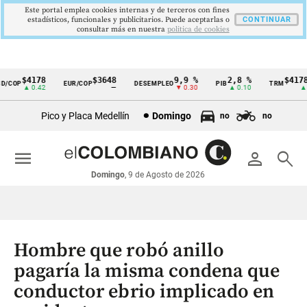
Este portal emplea cookies internas y de terceros con fines
estadísticos, funcionales y publicitarios. Puede aceptarlas o
CONTINUAR
consultar más en nuestra
politica de cookies
$4178
$3648
9,9 %
2,8 %
$4178,
/COP
EUR/COP
DESEMPLEO
PIB
TRM
Cintillo
▲ 0.42
—
▼ 0.30
▲ 0.10
▲ 0.
de
Pico y Placa Medellín
Domingo
no
no
indicadores
económicos
menu
person
search
Colombia
Domingo
, 9 de Agosto de 2026
Hombre que robó anillo
pagaría la misma condena que
conductor ebrio implicado en