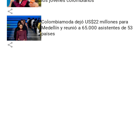
los jóvenes colombianos
share
Colombiamoda dejó US$22 millones para
Medellín y reunió a 65.000 asistentes de 53
países
share