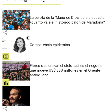
La pelota de la ‘Mano de Dios’ sale a subasta:
¿cuánto vale el histórico balón de Maradona?
share
Competencia epidémica
share
Flores que cruzan el cielo: así es el negocio
que mueve US$ 380 millones en el Oriente
antioqueño
share
share