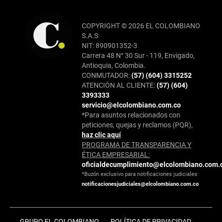
COPYRIGHT © 2026 EL COLOMBIANO
S.A.S
NIT: 890901352-3
Carrera 48 N° 30 Sur - 119, Envigado,
Antioquia, Colombia.
CONMUTADOR:
(57) (604) 3315252
ATENCIÓN AL CLIENTE:
(57) (604)
3393333
servicio@elcolombiano.com.co
*Para asuntos relacionados con
peticiones, quejas y reclamos (PQR),
haz clic aquí
PROGRAMA DE TRANSPARENCIA Y
ÉTICA EMPRESARIAL:
oficialdecumplimiento@elcolombiano.com.
*Buzón exclusivo para notificaciones judiciales:
notificacionesjudiciales@elcolombiano.com.co
GRUPO EL COLOMBIANO
POLÍTICA DE PRIVACIDAD