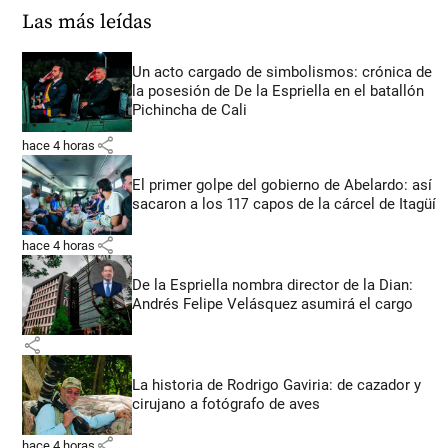
Las más leídas
Un acto cargado de simbolismos: crónica de
la posesión de De la Espriella en el batallón
Pichincha de Cali
share
hace 4 horas
El primer golpe del gobierno de Abelardo: así
sacaron a los 117 capos de la cárcel de Itagüí
share
hace 4 horas
De la Espriella nombra director de la Dian:
Andrés Felipe Velásquez asumirá el cargo
share
La historia de Rodrigo Gaviria: de cazador y
cirujano a fotógrafo de aves
share
hace 4 horas