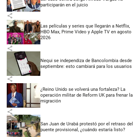
participarán en el juicio
share
Las películas y series que llegarán a Netflix,
HBO Max, Prime Video y Apple TV en agosto
2026
share
Nequi se independiza de Bancolombia desde
septiembre: esto cambiará para los usuarios
share
¿Reino Unido se volverá una fortaleza? La
operación militar de Reform UK para frenar la
migración
share
San Juan de Urabá protestó por el retraso del
puente provisional, ¿cuándo estaría listo?