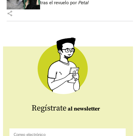
tras el revuelo por
Petal
share
Regístrate
al newsletter