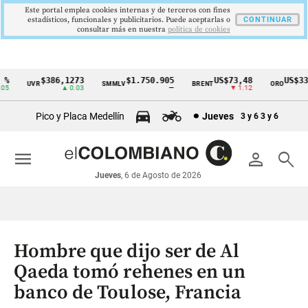
Este portal emplea cookies internas y de terceros con fines
estadísticos, funcionales y publicitarios. Puede aceptarlas o
CONTINUAR
consultar más en nuestra
politica de cookies
$386,1273
$1.750.905
US$73,48
US$334
UVR
SMMLV
BRENT
ORO
Cintillo
▲ 0.03
—
▼ 1.12
▲ 
de
Pico y Placa Medellín
Jueves
3 y 6
3 y 6
indicadores
económicos
menu
person
search
Colombia
Jueves
, 6 de Agosto de 2026
Hombre que dijo ser de Al
Qaeda tomó rehenes en un
banco de Toulose, Francia