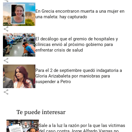
En Grecia encontraron muerta a una mujer en
una maleta: hay capturado
share
El decálogo que el gremio de hospitales y
clínicas envió al próximo gobierno para
enfrentar crisis de salud
share
Para el 2 de septiembre quedó indagatoria a
Gloria Arizabaleta por maniobras para
suspender a Petro
share
Te puede interesar
Sale a la luz la razón por la que las víctimas
del caso contra Jorge Alfredo Vargas no