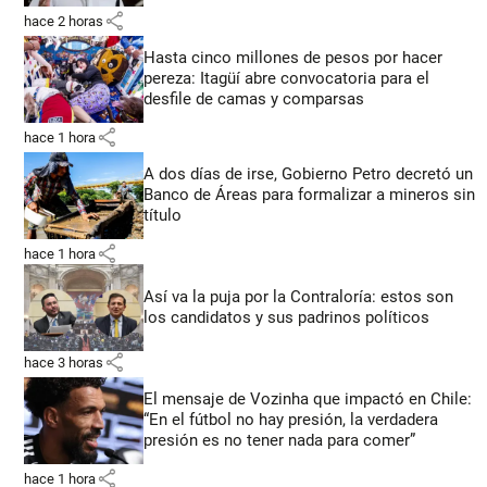
share
hace 2 horas
Hasta cinco millones de pesos por hacer
pereza: Itagüí abre convocatoria para el
desfile de camas y comparsas
share
hace 1 hora
A dos días de irse, Gobierno Petro decretó un
Banco de Áreas para formalizar a mineros sin
título
share
hace 1 hora
Así va la puja por la Contraloría: estos son
los candidatos y sus padrinos políticos
share
hace 3 horas
El mensaje de Vozinha que impactó en Chile:
“En el fútbol no hay presión, la verdadera
presión es no tener nada para comer”
share
hace 1 hora