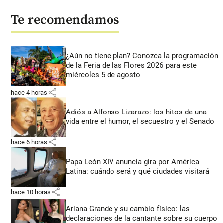
Te recomendamos
¿Aún no tiene plan? Conozca la programación
de la Feria de las Flores 2026 para este
miércoles 5 de agosto
share
hace 4 horas
Adiós a Alfonso Lizarazo: los hitos de una
vida entre el humor, el secuestro y el Senado
share
hace 6 horas
Papa León XIV anuncia gira por América
Latina: cuándo será y qué ciudades visitará
share
hace 10 horas
Ariana Grande y su cambio físico: las
declaraciones de la cantante sobre su cuerpo