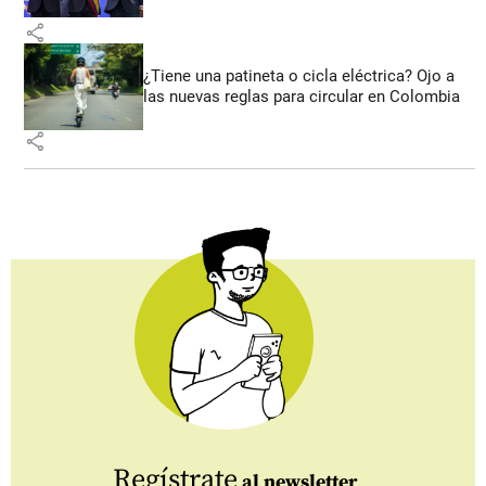
share
¿Tiene una patineta o cicla eléctrica? Ojo a
las nuevas reglas para circular en Colombia
share
Regístrate
al newsletter