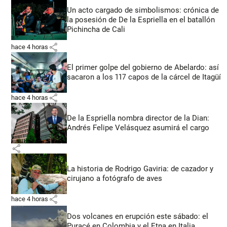
Un acto cargado de simbolismos: crónica de
la posesión de De la Espriella en el batallón
Pichincha de Cali
share
hace 4 horas
El primer golpe del gobierno de Abelardo: así
sacaron a los 117 capos de la cárcel de Itagüí
share
hace 4 horas
De la Espriella nombra director de la Dian:
Andrés Felipe Velásquez asumirá el cargo
share
La historia de Rodrigo Gaviria: de cazador y
cirujano a fotógrafo de aves
share
hace 4 horas
Dos volcanes en erupción este sábado: el
Puracé en Colombia y el Etna en Italia