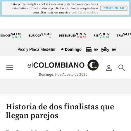
Este portal emplea cookies internas y de terceros con fines
estadísticos, funcionales y publicitarios. Puede aceptarlas o
CONTINUAR
consultar más en nuestra
politica de cookies
$4178
$3648
9,9 %
2,8 %
$4178,
/COP
EUR/COP
DESEMPLEO
PIB
TRM
Cintillo
▲ 0.42
—
▼ 0.30
▲ 0.10
▲ 0
de
Pico y Placa Medellín
Domingo
no
no
indicadores
económicos
menu
person
search
Colombia
Domingo
, 9 de Agosto de 2026
Historia de dos finalistas que
llegan parejos