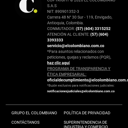
S.A.S
NIT: 890901352-3
Carrera 48 N° 30 Sur - 119, Envigado,
Antioquia, Colombia.
CONMUTADOR:
(57) (604) 3315252
ATENCIÓN AL CLIENTE:
(57) (604)
3393333
servicio@elcolombiano.com.co
*Para asuntos relacionados con
peticiones, quejas y reclamos (PQR),
haz clic aquí
PROGRAMA DE TRANSPARENCIA Y
ÉTICA EMPRESARIAL:
oficialdecumplimiento@elcolombiano.com.
*Buzón exclusivo para notificaciones judiciales:
notificacionesjudiciales@elcolombiano.com.co
GRUPO EL COLOMBIANO
POLÍTICA DE PRIVACIDAD
CONTÁCTANOS
SUPERINTENDENCIA DE
INDUSTRIA Y COMERCIO