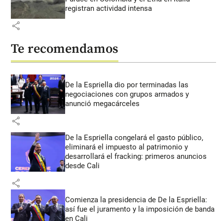
registran actividad intensa
share
Te recomendamos
De la Espriella dio por terminadas las
negociaciones con grupos armados y
anunció megacárceles
share
De la Espriella congelará el gasto público,
eliminará el impuesto al patrimonio y
desarrollará el fracking: primeros anuncios
desde Cali
share
Comienza la presidencia de De la Espriella:
así fue el juramento y la imposición de banda
en Cali