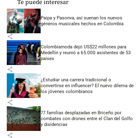
Te puede interesar
Paipa y Pasonva, así suenan los nuevos
géneros musicales hechos en Colombia
share
Colombiamoda dejó US$22 millones para
Medellín y reunió a 65.000 asistentes de 53
países
share
¿Estudiar una carrera tradicional o
convertirse en influencer? El nuevo dilema de
los jóvenes colombianos
share
77 familias desplazadas en Briceño por
combates con drones entre el Clan del Golfo
y disidencias
share