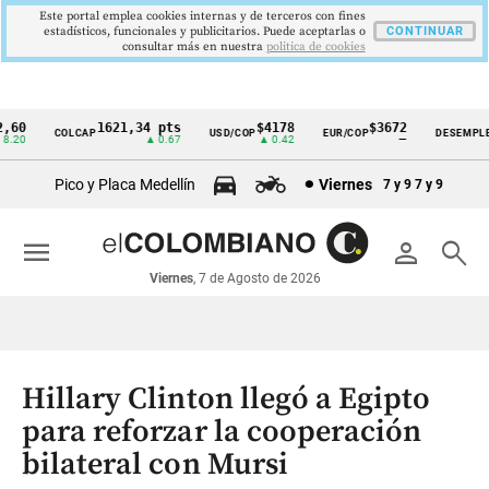
Este portal emplea cookies internas y de terceros con fines
estadísticos, funcionales y publicitarios. Puede aceptarlas o
CONTINUAR
consultar más en nuestra
politica de cookies
60
1621,34 pts
$4178
$3672
COLCAP
USD/COP
EUR/COP
DESEMPLEO
Cintillo
20
▲ 0.67
▲ 0.42
—
de
Pico y Placa Medellín
Viernes
7 y 9
7 y 9
indicadores
económicos
menu
person
search
Colombia
Viernes
, 7 de Agosto de 2026
Hillary Clinton llegó a Egipto
para reforzar la cooperación
bilateral con Mursi