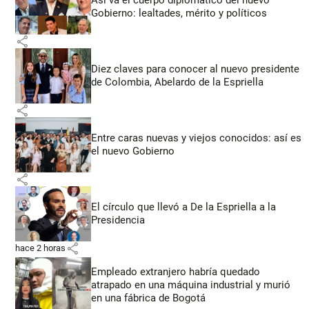
Gobierno: lealtades, mérito y políticos
share
Diez claves para conocer al nuevo presidente
de Colombia, Abelardo de la Espriella
share
Entre caras nuevas y viejos conocidos: así es
el nuevo Gobierno
share
El círculo que llevó a De la Espriella a la
Presidencia
share
hace 2 horas
Empleado extranjero habría quedado
atrapado en una máquina industrial y murió
en una fábrica de Bogotá