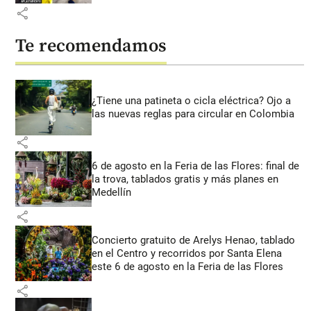
share
Te recomendamos
¿Tiene una patineta o cicla eléctrica? Ojo a
las nuevas reglas para circular en Colombia
share
6 de agosto en la Feria de las Flores: final de
la trova, tablados gratis y más planes en
Medellín
share
Concierto gratuito de Arelys Henao, tablado
en el Centro y recorridos por Santa Elena
este 6 de agosto en la Feria de las Flores
share