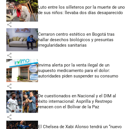
Luto entre los silleteros por la muerte de uno
de sus niños: llevaba dos días desaparecido
share
Cerraron centro estético en Bogotá tras
hallar desechos biológicos y presuntas
irregularidades sanitarias
share
Invima alerta por la venta ilegal de un
supuesto medicamento para el dolor:
autoridades piden suspender su consumo
share
De cuestionados en Nacional y el DIM al
éxito internacional: Asprilla y Restrepo
renacen con el Bolívar de la Paz
share
El Chelsea de Xabi Alonso tendrá un “nuevo