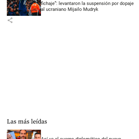
fichaje”: levantaron la suspensión por dopaje
al ucraniano Mijailo Mudryk
share
Las más leídas
Así va el cuerpo diplomático del nuevo