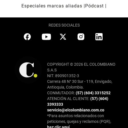
Especiales marcas aliadas
Pódcast
REDES SOCIALES
COPYRIGHT © 2026 EL COLOMBIANO
S.A.S
NIT: 890901352-3
Carrera 48 N° 30 Sur - 119, Envigado,
Antioquia, Colombia.
CONMUTADOR:
(57) (604) 3315252
ATENCIÓN AL CLIENTE:
(57) (604)
3393333
servicio@elcolombiano.com.co
*Para asuntos relacionados con
peticiones, quejas y reclamos (PQR),
haz clic aquí