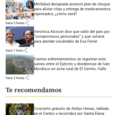
MinSalud designada anunció plan de choque
para aliviar citas y entrega de medicamentos
represados; ¿cómo será?
share
hace 3 horas
Verónica Alcocer dice que salió del país por
“compromisos personales” y que volverá
para atender escándalo de Eva Ferrer
share
hace 1 hora
Fuertes enfrentamientos se registran este
jueves entre el Ejército y disidencias de Iván
Mordisco en zona rural de El Cerrito, Valle
share
hace 2 horas
Te recomendamos
Concierto gratuito de Arelys Henao, tablado
en el Centro y recorridos por Santa Elena