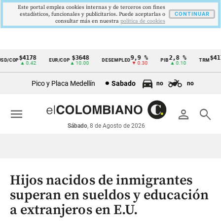
Este portal emplea cookies internas y de terceros con fines
estadísticos, funcionales y publicitarios. Puede aceptarlas o
CONTINUAR
consultar más en nuestra
politica de cookies
$4178
$3648
9,9 %
2,8 %
$4178
/COP
EUR/COP
DESEMPLEO
PIB
TRM
Cintillo
▲ 0.42
▲ 10.00
▼ 0.30
▲ 0.10
▲ 
de
Pico y Placa Medellín
Sabado
no
no
indicadores
económicos
menu
person
search
Colombia
Sábado
, 8 de Agosto de 2026
Hijos nacidos de inmigrantes
superan en sueldos y educación
a extranjeros en E.U.