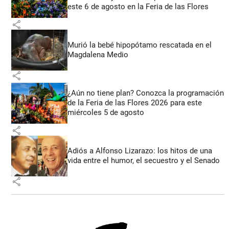
este 6 de agosto en la Feria de las Flores
share
Murió la bebé hipopótamo rescatada en el
Magdalena Medio
share
¿Aún no tiene plan? Conozca la programación
de la Feria de las Flores 2026 para este
miércoles 5 de agosto
share
Adiós a Alfonso Lizarazo: los hitos de una
vida entre el humor, el secuestro y el Senado
share