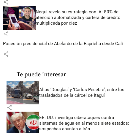
share
Nequi revela su estrategia con IA: 80% de
atención automatizada y cartera de crédito
multiplicada por diez
share
Posesión presidencial de Abelardo de la Espriella desde Cali
share
Te puede interesar
Alias ‘Douglas’ y ‘Carlos Pesebre’, entre los
trasladados de la cárcel de Itagüí
share
EE. UU. investiga ciberataques contra
sistemas de agua en al menos siete estados;
sospechas apuntan a Irán