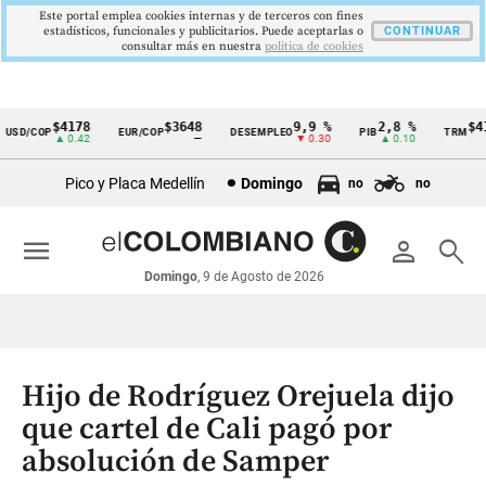
Este portal emplea cookies internas y de terceros con fines
estadísticos, funcionales y publicitarios. Puede aceptarlas o
CONTINUAR
consultar más en nuestra
politica de cookies
$4178
$3648
9,9 %
2,8 %
$417
SD/COP
EUR/COP
DESEMPLEO
PIB
TRM
Cintillo
▲ 0.42
—
▼ 0.30
▲ 0.10
▲
de
Pico y Placa Medellín
Domingo
no
no
indicadores
económicos
menu
person
search
Colombia
Domingo
, 9 de Agosto de 2026
Hijo de Rodríguez Orejuela dijo
que cartel de Cali pagó por
absolución de Samper