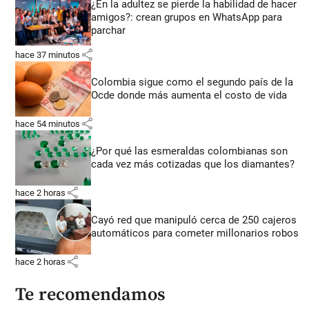
¿En la adultez se pierde la habilidad de hacer
amigos?: crean grupos en WhatsApp para
parchar
share
hace 37 minutos
Colombia sigue como el segundo país de la
Ocde donde más aumenta el costo de vida
share
hace 54 minutos
¿Por qué las esmeraldas colombianas son
cada vez más cotizadas que los diamantes?
share
hace 2 horas
Cayó red que manipuló cerca de 250 cajeros
automáticos para cometer millonarios robos
share
hace 2 horas
Te recomendamos