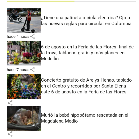
¿Tiene una patineta o cicla eléctrica? Ojo a
las nuevas reglas para circular en Colombia
share
hace 4 horas
6 de agosto en la Feria de las Flores: final de
la trova, tablados gratis y más planes en
Medellín
share
hace 7 horas
Concierto gratuito de Arelys Henao, tablado
en el Centro y recorridos por Santa Elena
este 6 de agosto en la Feria de las Flores
share
Murió la bebé hipopótamo rescatada en el
Magdalena Medio
share