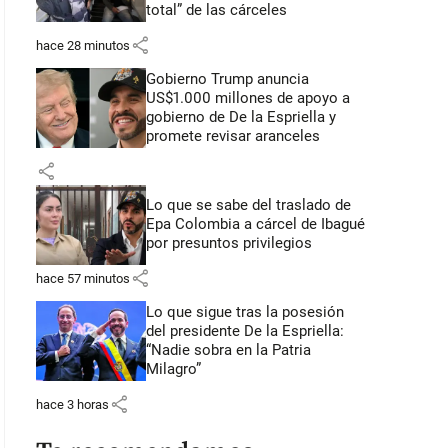
total” de las cárceles
share
hace 28 minutos
Gobierno Trump anuncia
US$1.000 millones de apoyo a
gobierno de De la Espriella y
promete revisar aranceles
share
Lo que se sabe del traslado de
Epa Colombia a cárcel de Ibagué
por presuntos privilegios
share
hace 57 minutos
Lo que sigue tras la posesión
del presidente De la Espriella:
“Nadie sobra en la Patria
Milagro”
share
hace 3 horas