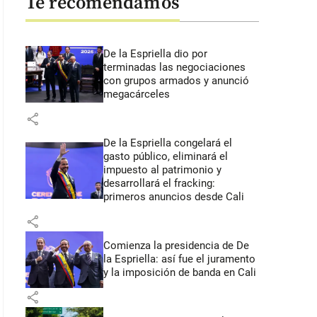
Te recomendamos
De la Espriella dio por
terminadas las negociaciones
con grupos armados y anunció
megacárceles
share
De la Espriella congelará el
gasto público, eliminará el
impuesto al patrimonio y
desarrollará el fracking:
primeros anuncios desde Cali
share
Comienza la presidencia de De
la Espriella: así fue el juramento
y la imposición de banda en Cali
share