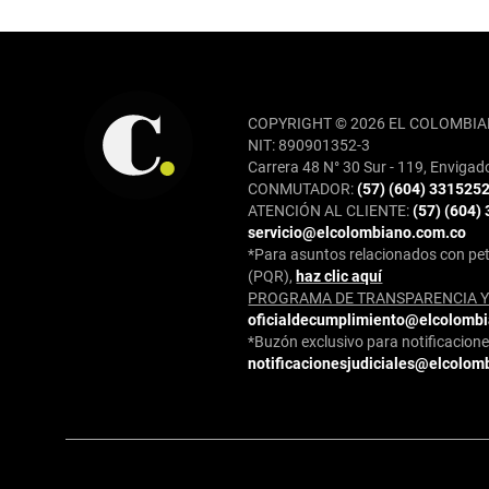
REDES SOCIALES
COPYRIGHT © 2026 EL COLOMBIA
NIT: 890901352-3
Carrera 48 N° 30 Sur - 119, Envigad
CONMUTADOR:
(57) (604) 331525
ATENCIÓN AL CLIENTE:
(57) (604)
servicio@elcolombiano.com.co
*Para asuntos relacionados con pet
(PQR),
haz clic aquí
PROGRAMA DE TRANSPARENCIA Y 
oficialdecumplimiento@elcolomb
*Buzón exclusivo para notificaciones
notificacionesjudiciales@elcolom