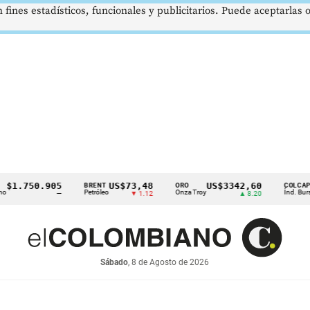
 fines estadísticos, funcionales y publicitarios. Puede aceptarlas
.750.905
US$73,48
US$3342,60
1
BRENT
ORO
COLCAP
Petróleo
Onza Troy
Índ. Bursátil
—
▼ 1.12
▲ 8.20
Sábado
, 8 de Agosto de 2026