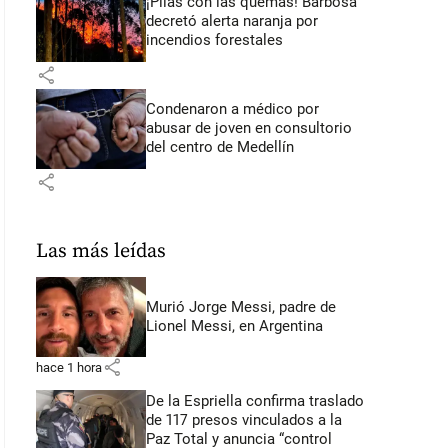
¡Pilas con las quemas! Barbosa
decretó alerta naranja por
incendios forestales
share
Condenaron a médico por
abusar de joven en consultorio
del centro de Medellín
share
Las más leídas
Murió Jorge Messi, padre de
Lionel Messi, en Argentina
share
hace 1 hora
De la Espriella confirma traslado
de 117 presos vinculados a la
Paz Total y anuncia “control