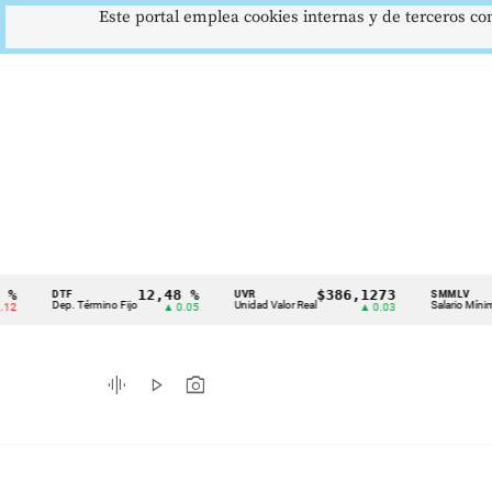
Este portal emplea cookies internas y de terceros con
12,48 %
$386,1273
$1
DTF
UVR
SMMLV
Cintillo
Dep. Término Fijo
Unidad Valor Real
Salario Mínimo
▲ 0.05
▲ 0.03
de
indicadores
graphic_eq
play_arrow
photo_camera
económicos
Colombia