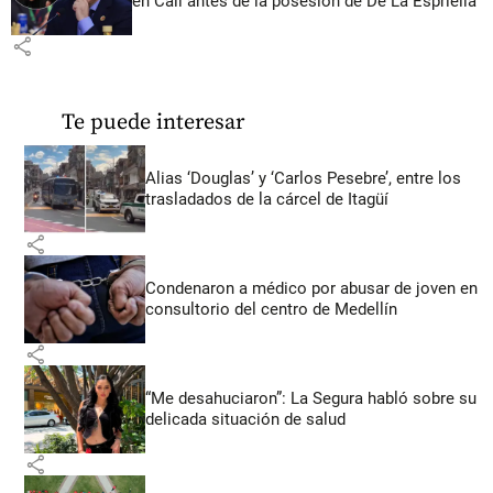
en Cali antes de la posesión de De La Espriella
share
Te puede interesar
Alias ‘Douglas’ y ‘Carlos Pesebre’, entre los
trasladados de la cárcel de Itagüí
share
Condenaron a médico por abusar de joven en
consultorio del centro de Medellín
share
“Me desahuciaron”: La Segura habló sobre su
delicada situación de salud
share