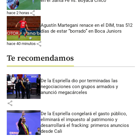
en el Santa Fe vs. Boyacá Chicó
share
hace 2 horas
Agustín Martegani renace en el DIM, tras 512
días de estar “borrado” en Boca Juniors
share
hace 40 minutos
Te recomendamos
De la Espriella dio por terminadas las
negociaciones con grupos armados y
anunció megacárceles
share
De la Espriella congelará el gasto público,
eliminará el impuesto al patrimonio y
desarrollará el fracking: primeros anuncios
desde Cali