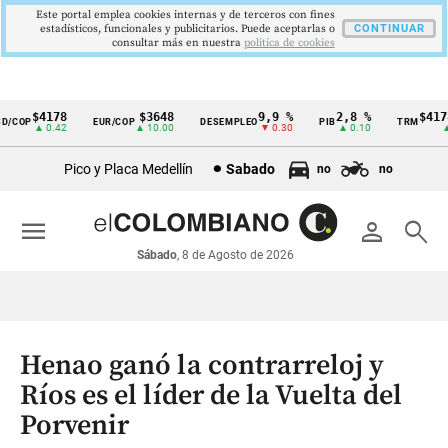
Este portal emplea cookies internas y de terceros con fines
estadísticos, funcionales y publicitarios. Puede aceptarlas o
CONTINUAR
consultar más en nuestra
politica de cookies
$4178
$3648
9,9 %
2,8 %
$4178,
COP
EUR/COP
DESEMPLEO
PIB
TRM
Cintillo
▲ 0.42
▲ 10.00
▼ 0.30
▲ 0.10
▲ 0
de
Pico y Placa Medellín
Sabado
no
no
indicadores
económicos
menu
person
search
Colombia
Sábado
, 8 de Agosto de 2026
Henao ganó la contrarreloj y
Ríos es el líder de la Vuelta del
Porvenir