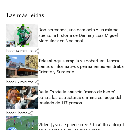
Las más leídas
Dos hermanos, una camiseta y un mismo
sueño: la historia de Danna y Luis Miguel
Marquínez en Nacional
share
hace 14 minutos
Teleantioquia amplía su cobertura: tendrá
centros informativos permanentes en Urabá,
Oriente y Suroeste
share
hace 37 minutos
De la Espriella anuncia “mano de hierro”
contra las estructuras criminales luego del
traslado de 117 presos
share
hace 9 horas
Video | ¡No se puede creer!: insólito autogol