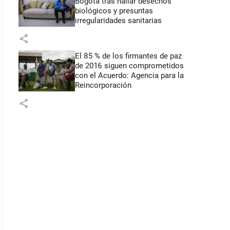
Bogotá tras hallar desechos
biológicos y presuntas
irregularidades sanitarias
share
El 85 % de los firmantes de paz
de 2016 siguen comprometidos
con el Acuerdo: Agencia para la
Reincorporación
share