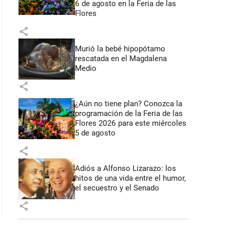
6 de agosto en la Feria de las
Flores
share
Murió la bebé hipopótamo
rescatada en el Magdalena
Medio
share
¿Aún no tiene plan? Conozca la
programación de la Feria de las
Flores 2026 para este miércoles
5 de agosto
share
Adiós a Alfonso Lizarazo: los
hitos de una vida entre el humor,
el secuestro y el Senado
share