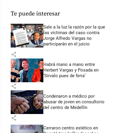
Te puede interesar
Sale a la luz la razón por la que
las víctimas del caso contra
Jorge Alfredo Vargas no
participarán en el juicio
share
Habrá mano a mano entre
Herbert Vargas y Posada en
‘Sírvalo pues de feria’
share
Condenaron a médico por
abusar de joven en consultorio
del centro de Medellín
share
Cerraron centro estético en