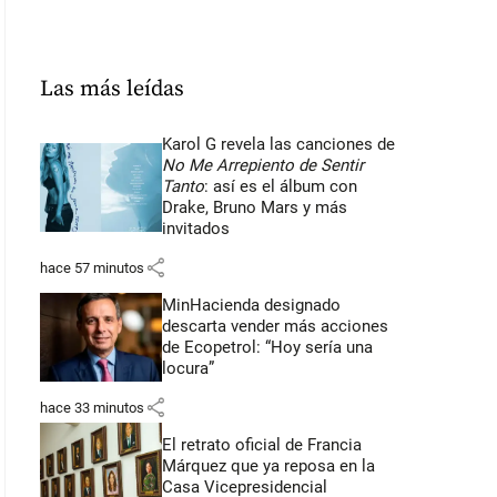
Las más leídas
Karol G revela las canciones de
No Me Arrepiento de Sentir
Tanto
: así es el álbum con
Drake, Bruno Mars y más
invitados
share
hace 57 minutos
MinHacienda designado
descarta vender más acciones
de Ecopetrol: “Hoy sería una
locura”
share
hace 33 minutos
El retrato oficial de Francia
Márquez que ya reposa en la
Casa Vicepresidencial