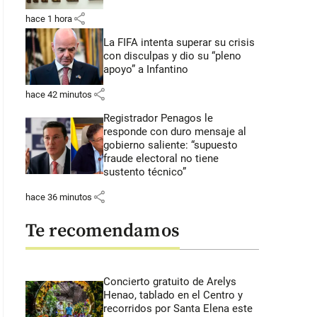
share
hace 1 hora
La FIFA intenta superar su crisis
con disculpas y dio su “pleno
apoyo” a Infantino
share
hace 42 minutos
Registrador Penagos le
responde con duro mensaje al
gobierno saliente: “supuesto
fraude electoral no tiene
sustento técnico”
share
hace 36 minutos
Te recomendamos
Concierto gratuito de Arelys
Henao, tablado en el Centro y
recorridos por Santa Elena este