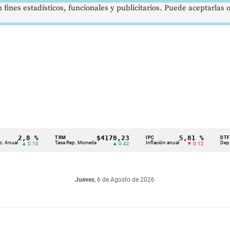
 fines estadísticos, funcionales y publicitarios. Puede aceptarlas
2,8 %
$4178,23
5,81 %
TRM
IPC
DTF
Tasa Rep. Moneda
Inflación anual
Dep. Término
▲ 0.10
▲ 0.42
▼ 0.12
Jueves
, 6 de Agosto de 2026