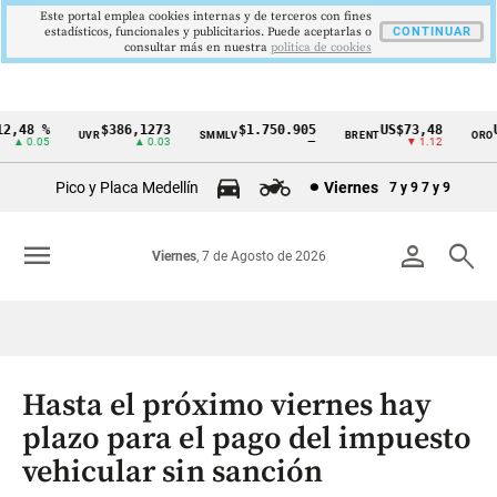
Este portal emplea cookies internas y de terceros con fines
estadísticos, funcionales y publicitarios. Puede aceptarlas o
CONTINUAR
consultar más en nuestra
politica de cookies
,48 %
$386,1273
$1.750.905
US$73,48
US
UVR
SMMLV
BRENT
ORO
Cintillo
▲ 0.05
▲ 0.03
—
▼ 1.12
de
Pico y Placa Medellín
Viernes
7 y 9
7 y 9
indicadores
económicos
menu
person
search
Viernes
, 7 de Agosto de 2026
Colombia
Hasta el próximo viernes hay
plazo para el pago del impuesto
vehicular sin sanción