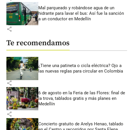
Mal parqueado y robándose agua de un
hidrante para lavar el bus: Así fue la sanción
a un conductor en Medellín
share
Te recomendamos
¿Tiene una patineta o cicla eléctrica? Ojo a
las nuevas reglas para circular en Colombia
share
6 de agosto en la Feria de las Flores: final de
la trova, tablados gratis y más planes en
Medellín
share
Concierto gratuito de Arelys Henao, tablado
en el Centro y recorridos por Santa Elena