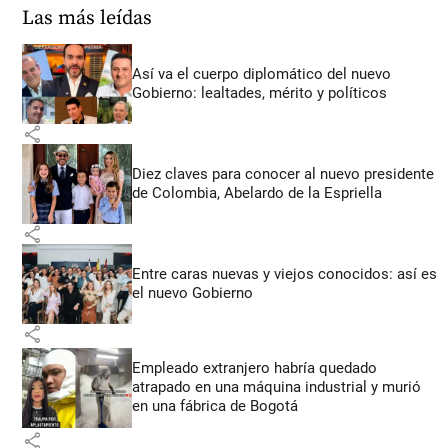
Las más leídas
Así va el cuerpo diplomático del nuevo
Gobierno: lealtades, mérito y políticos
share
Diez claves para conocer al nuevo presidente
de Colombia, Abelardo de la Espriella
share
Entre caras nuevas y viejos conocidos: así es
el nuevo Gobierno
share
Empleado extranjero habría quedado
atrapado en una máquina industrial y murió
en una fábrica de Bogotá
share