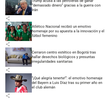
Trump acusa a las petroleras de ganar
“demasiado dinero” gracias a la guerra con
Irán
share
Atlético Nacional recibió un emotivo
homenaje por su apuesta a la innovación y el
fútbol femenino
share
Cerraron centro estético en Bogotá tras
hallar desechos biológicos y presuntas
irregularidades sanitarias
share
“¡Qué alegría tenerte!”: el emotivo homenaje
del Bayern a Luis Díaz tras su primer año en
el club alemán
share