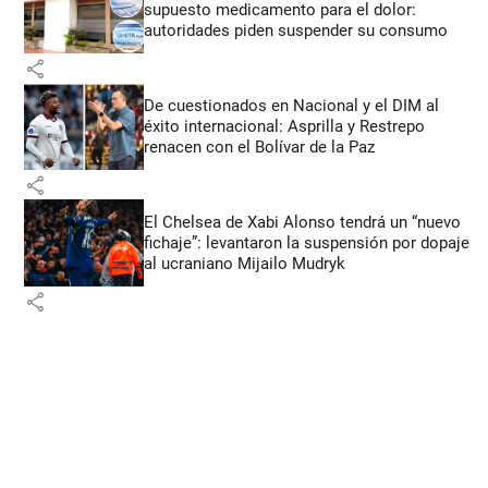
supuesto medicamento para el dolor:
autoridades piden suspender su consumo
share
De cuestionados en Nacional y el DIM al
éxito internacional: Asprilla y Restrepo
renacen con el Bolívar de la Paz
share
El Chelsea de Xabi Alonso tendrá un “nuevo
fichaje”: levantaron la suspensión por dopaje
al ucraniano Mijailo Mudryk
share