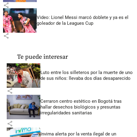
share
Video: Lionel Messi marcó doblete y ya es el
goleador de la Leagues Cup
share
Te puede interesar
Luto entre los silleteros por la muerte de uno
de sus niños: llevaba dos días desaparecido
share
Cerraron centro estético en Bogotá tras
hallar desechos biológicos y presuntas
irregularidades sanitarias
share
Invima alerta por la venta ilegal de un