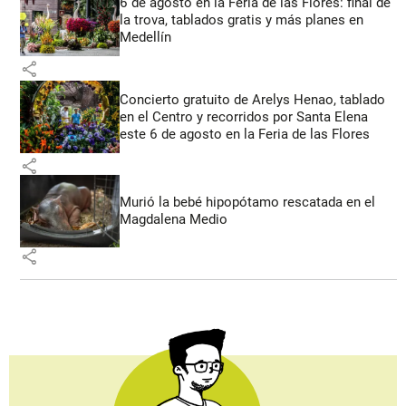
6 de agosto en la Feria de las Flores: final de
la trova, tablados gratis y más planes en
Medellín
share
Concierto gratuito de Arelys Henao, tablado
en el Centro y recorridos por Santa Elena
este 6 de agosto en la Feria de las Flores
share
Murió la bebé hipopótamo rescatada en el
Magdalena Medio
share