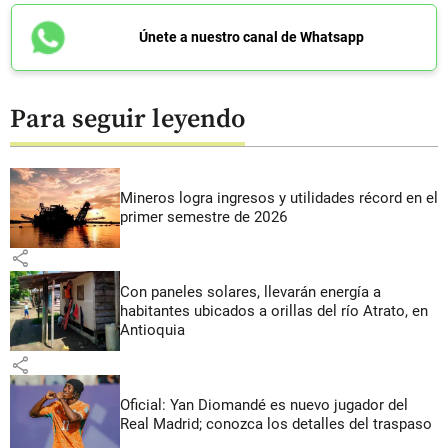
Únete a nuestro canal de Whatsapp
Para seguir leyendo
Mineros logra ingresos y utilidades récord en el
primer semestre de 2026
share
Con paneles solares, llevarán energía a
habitantes ubicados a orillas del río Atrato, en
Antioquia
share
Oficial: Yan Diomandé es nuevo jugador del
Real Madrid; conozca los detalles del traspaso