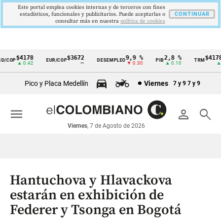
Este portal emplea cookies internas y de terceros con fines
estadísticos, funcionales y publicitarios. Puede aceptarlas o
CONTINUAR
consultar más en nuestra
politica de cookies
$4178
$3672
9,9 %
2,8 %
$4178,
/COP
EUR/COP
DESEMPLEO
PIB
TRM
Cintillo
▲ 0.42
—
▼ 0.30
▲ 0.10
▲ 0
de
Pico y Placa Medellín
Viernes
7 y 9
7 y 9
indicadores
económicos
menu
person
search
Colombia
Viernes
, 7 de Agosto de 2026
Hantuchova y Hlavackova
estarán en exhibición de
Federer y Tsonga en Bogotá