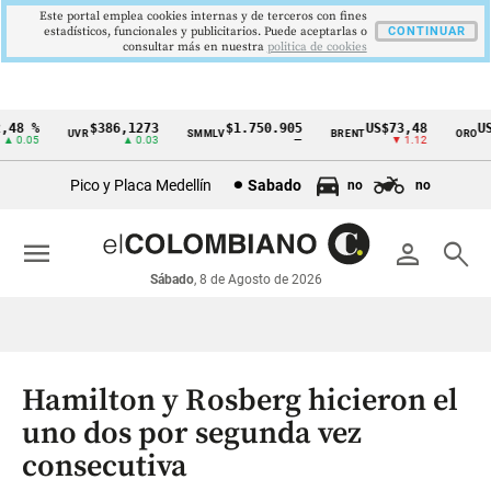
Este portal emplea cookies internas y de terceros con fines
estadísticos, funcionales y publicitarios. Puede aceptarlas o
CONTINUAR
consultar más en nuestra
politica de cookies
8 %
$386,1273
$1.750.905
US$73,48
US$3
UVR
SMMLV
BRENT
ORO
Cintillo
0.05
▲ 0.03
—
▼ 1.12
de
Pico y Placa Medellín
Sabado
no
no
indicadores
económicos
menu
person
search
Colombia
Sábado
, 8 de Agosto de 2026
Hamilton y Rosberg hicieron el
uno dos por segunda vez
consecutiva