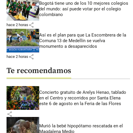
Bogotá tiene uno de los 10 mejores colegios
del mundo: así puede votar por el colegio
colombiano
share
hace 2 horas
Así es el plan para que La Escombrera de la
Comuna 13 de Medellín se vuelva
monumento a desaparecidos
share
hace 2 horas
Te recomendamos
Concierto gratuito de Arelys Henao, tablado
en el Centro y recorridos por Santa Elena
este 6 de agosto en la Feria de las Flores
share
Murió la bebé hipopótamo rescatada en el
Magdalena Medio