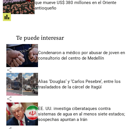
que mueve US$ 380 millones en el Oriente
antioqueño
share
Te puede interesar
Condenaron a médico por abusar de joven en
consultorio del centro de Medellín
share
Alias ‘Douglas’ y ‘Carlos Pesebre’, entre los
trasladados de la cárcel de Itagüí
share
EE. UU. investiga ciberataques contra
sistemas de agua en al menos siete estados;
sospechas apuntan a Irán