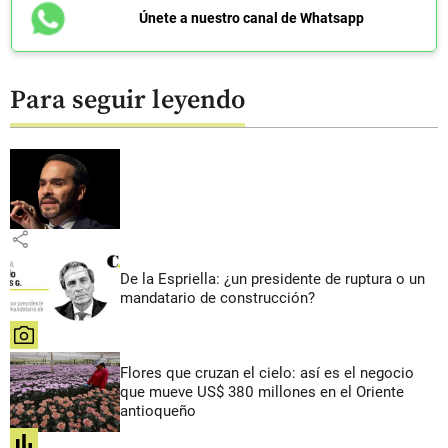
Únete a nuestro canal de Whatsapp
Para seguir leyendo
share
De la Espriella: ¿un presidente de ruptura o un
mandatario de construcción?
share
Flores que cruzan el cielo: así es el negocio
que mueve US$ 380 millones en el Oriente
antioqueño
share