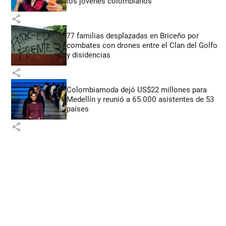
los jóvenes colombianos
share
77 familias desplazadas en Briceño por
combates con drones entre el Clan del Golfo
y disidencias
share
Colombiamoda dejó US$22 millones para
Medellín y reunió a 65.000 asistentes de 53
países
share