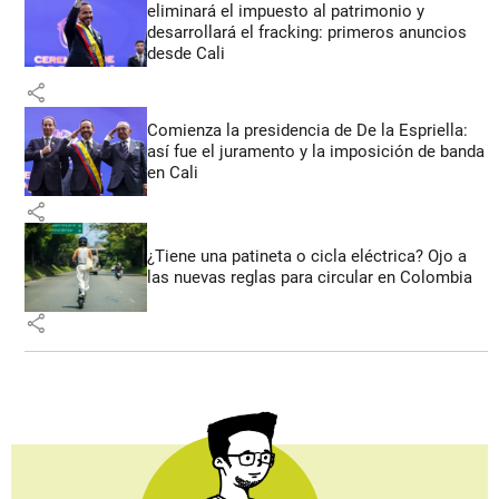
eliminará el impuesto al patrimonio y
desarrollará el fracking: primeros anuncios
desde Cali
share
Comienza la presidencia de De la Espriella:
así fue el juramento y la imposición de banda
en Cali
share
¿Tiene una patineta o cicla eléctrica? Ojo a
las nuevas reglas para circular en Colombia
share