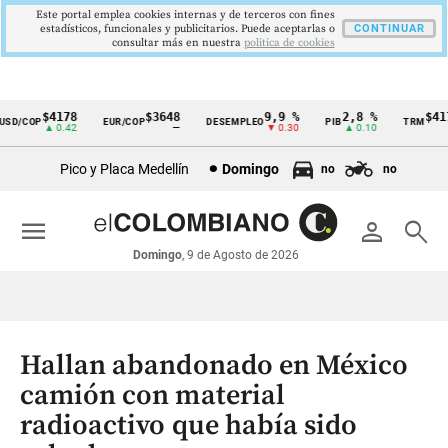
Este portal emplea cookies internas y de terceros con fines
estadísticos, funcionales y publicitarios. Puede aceptarlas o
CONTINUAR
consultar más en nuestra
politica de cookies
$4178
$3648
9,9 %
2,8 %
$4178,
/COP
EUR/COP
DESEMPLEO
PIB
TRM
Cintillo
▲ 0.42
—
▼ 0.30
▲ 0.10
▲ 0
de
Pico y Placa Medellín
Domingo
no
no
indicadores
económicos
menu
person
search
Colombia
Domingo
, 9 de Agosto de 2026
Hallan abandonado en México
camión con material
radioactivo que había sido