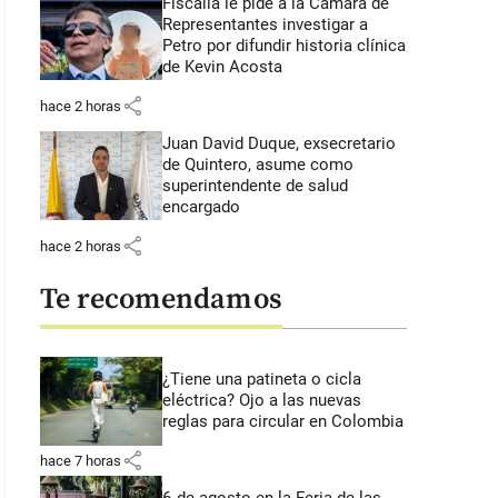
Fiscalía le pide a la Cámara de
Representantes investigar a
Petro por difundir historia clínica
de Kevin Acosta
share
hace 2 horas
Juan David Duque, exsecretario
de Quintero, asume como
superintendente de salud
encargado
share
hace 2 horas
Te recomendamos
¿Tiene una patineta o cicla
eléctrica? Ojo a las nuevas
reglas para circular en Colombia
share
hace 7 horas