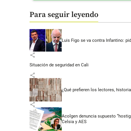
Para seguir leyendo
Luis Figo se va contra Infantino: pi
share
Situación de seguridad en Cali
share
¿Qué prefieren los lectores, histor
share
Acolgen denuncia supuesto “hostigam
Celsia y AES