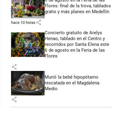
6 de agosto en la Feria de las
Flores: final de la trova, tablados
gratis y más planes en Medellín
share
hace 10 horas
Concierto gratuito de Arelys
Henao, tablado en el Centro y
recorridos por Santa Elena este
6 de agosto en la Feria de las
Flores
share
Murió la bebé hipopótamo
rescatada en el Magdalena
Medio
share