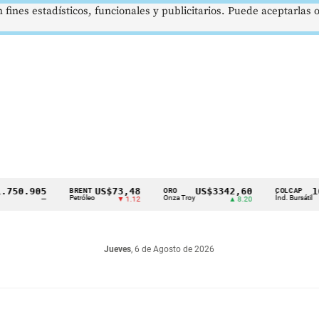
 fines estadísticos, funcionales y publicitarios. Puede aceptarlas
.905
US$73,48
US$3342,60
1621,
BRENT
ORO
COLCAP
Petróleo
Onza Troy
Índ. Bursátil
—
▼ 1.12
▲ 8.20
Jueves
, 6 de Agosto de 2026