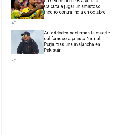
La selección de Brasil irá a
Calcuta a jugar un amistoso
inédito contra India en octubre
share
Autoridades confirman la muerte
del famoso alpinista Nirmal
Purja, tras una avalancha en
Pakistán
share