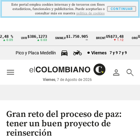
Este portal emplea cookies internas y de terceros con fines
estadísticos, funcionales y publicitarios. Puede aceptarlas o
CONTINUAR
consultar más en nuestra
politica de cookies
48 %
$386,1273
$1.750.905
US$73,48
US$
UVR
SMMLV
BRENT
ORO
Cintillo
 0.05
▲ 0.03
—
▼ 1.12
de
Pico y Placa Medellín
Viernes
7 y 9
7 y 9
indicadores
económicos
menu
person
search
Colombia
Viernes
, 7 de Agosto de 2026
Gran reto del proceso de paz:
tener un buen proyecto de
reinserción