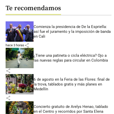
Te recomendamos
Comienza la presidencia de De la Espriella:
así fue el juramento y la imposición de banda
en Cali
share
hace 3 horas
¿Tiene una patineta o cicla eléctrica? Ojo a
las nuevas reglas para circular en Colombia
share
6 de agosto en la Feria de las Flores: final de
la trova, tablados gratis y más planes en
Medellín
share
Concierto gratuito de Arelys Henao, tablado
en el Centro y recorridos por Santa Elena