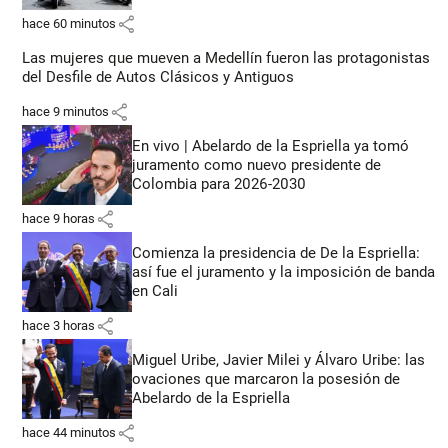
share
hace 60 minutos
Las mujeres que mueven a Medellín fueron las protagonistas
del Desfile de Autos Clásicos y Antiguos
share
hace 9 minutos
En vivo | Abelardo de la Espriella ya tomó
juramento como nuevo presidente de
Colombia para 2026-2030
share
hace 9 horas
Comienza la presidencia de De la Espriella:
así fue el juramento y la imposición de banda
en Cali
share
hace 3 horas
Miguel Uribe, Javier Milei y Álvaro Uribe: las
ovaciones que marcaron la posesión de
Abelardo de la Espriella
share
hace 44 minutos