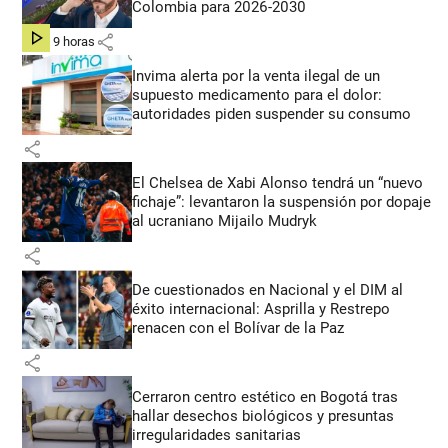
Colombia para 2026-2030
share
hace 9 horas
Invima alerta por la venta ilegal de un
supuesto medicamento para el dolor:
autoridades piden suspender su consumo
share
El Chelsea de Xabi Alonso tendrá un “nuevo
fichaje”: levantaron la suspensión por dopaje
al ucraniano Mijailo Mudryk
share
De cuestionados en Nacional y el DIM al
éxito internacional: Asprilla y Restrepo
renacen con el Bolívar de la Paz
share
Cerraron centro estético en Bogotá tras
hallar desechos biológicos y presuntas
irregularidades sanitarias