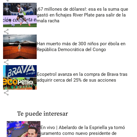
¡67 millones de dólares!: esa es la suma que
gastó en fichajes River Plate para salir de la
mala racha
share
Han muerto más de 300 niños por ébola en
República Democrática del Congo
share
Ecopetrol avanza en la compra de Brava tras
adquirir cerca del 25% de sus acciones
share
Te puede interesar
En vivo | Abelardo de la Espriella ya tomó
juramento como nuevo presidente de