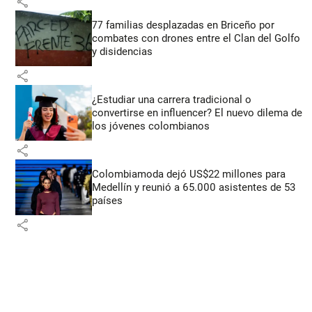
share
77 familias desplazadas en Briceño por
combates con drones entre el Clan del Golfo
y disidencias
share
¿Estudiar una carrera tradicional o
convertirse en influencer? El nuevo dilema de
los jóvenes colombianos
share
Colombiamoda dejó US$22 millones para
Medellín y reunió a 65.000 asistentes de 53
países
share