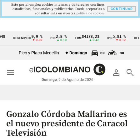
Este portal emplea cookies internas y de terceros con fines
estadísticos, funcionales y publicitarios. Puede aceptarlas o
CONTINUAR
consultar más en nuestra
politica de cookies
8
9,9 %
2,8 %
$4178,23
5,81 %
1
DESEMPLEO
PIB
TRM
IPC
DTF
Cintillo
—
▼ 0.30
▲ 0.10
▲ 0.42
▼ 0.12
de
Pico y Placa Medellín
Domingo
no
no
indicadores
económicos
menu
person
search
Colombia
Domingo
, 9 de Agosto de 2026
Gonzalo Córdoba Mallarino es
el nuevo presidente de Caracol
Televisión