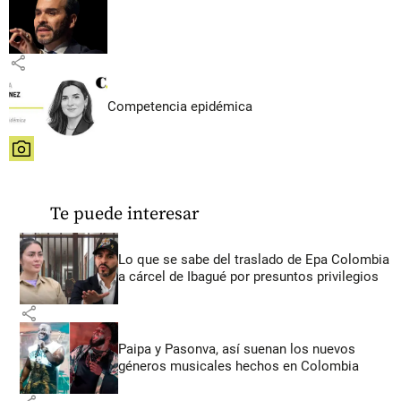
share
Competencia epidémica
share
Te puede interesar
Lo que se sabe del traslado de Epa Colombia
a cárcel de Ibagué por presuntos privilegios
share
Paipa y Pasonva, así suenan los nuevos
géneros musicales hechos en Colombia