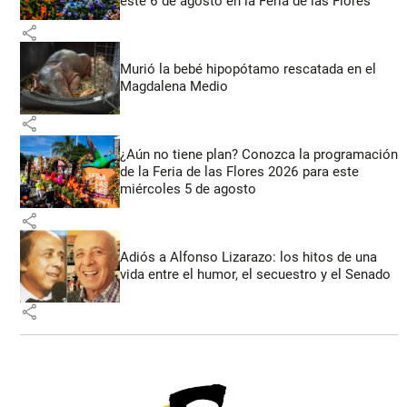
este 6 de agosto en la Feria de las Flores
share
Murió la bebé hipopótamo rescatada en el
Magdalena Medio
share
¿Aún no tiene plan? Conozca la programación
de la Feria de las Flores 2026 para este
miércoles 5 de agosto
share
Adiós a Alfonso Lizarazo: los hitos de una
vida entre el humor, el secuestro y el Senado
share