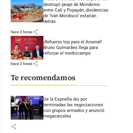
destruyó peaje de Mondomo
entre Cali y Popayán; disidencias
de ‘Iván Mordisco’ estarían
detrás
share
hace 2 horas
¡Refuerzo top para el Arsenal!
Bruno Guimarães llega para
reforzar el mediocampo
share
hace 3 horas
Te recomendamos
De la Espriella dio por
terminadas las negociaciones
con grupos armados y anunció
megacárceles
share