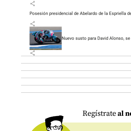
share
Posesión presidencial de Abelardo de la Espriella d
share
Nuevo susto para David Alonso, se 
share
Regístrate
al n