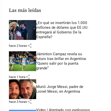
Las más leídas
¿En qué se invertirán los 1.000
millones de dólares que EE.UU.
entregará al Gobierno De la
Espriella?
share
hace 2 horas
Jáminton Campaz revela su
futuro tras brillar en Argentina:
“Quiero salir por la puerta
grande”
share
hace 1 hora
Murió Jorge Messi, padre de
Lionel Messi, en Argentina
share
hace 3 horas
Video | Atentado con explosivos