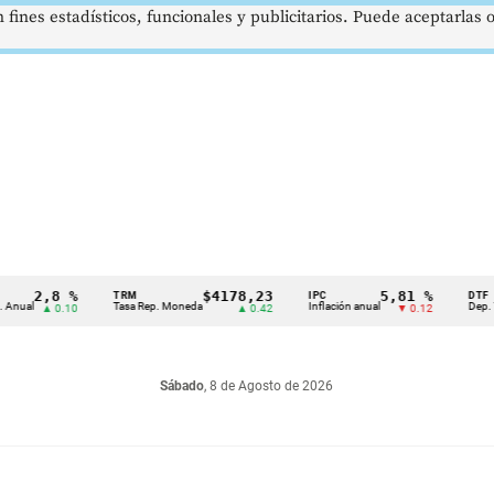
 fines estadísticos, funcionales y publicitarios. Puede aceptarlas
2,8 %
$4178,23
5,81 %
TRM
IPC
DTF
Tasa Rep. Moneda
Inflación anual
Dep. Término
▲ 0.10
▲ 0.42
▼ 0.12
Sábado
, 8 de Agosto de 2026