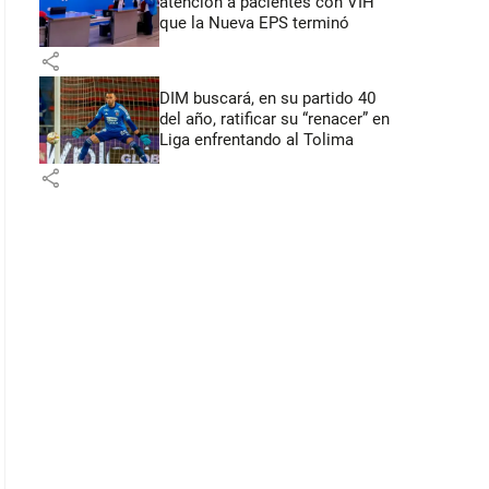
atención a pacientes con VIH
que la Nueva EPS terminó
share
DIM buscará, en su partido 40
del año, ratificar su “renacer” en
Liga enfrentando al Tolima
share