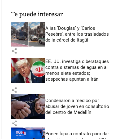
Te puede interesar
Alias ‘Douglas’ y ‘Carlos
Pesebre’, entre los trasladados
de la cárcel de Itagüí
share
EE. UU. investiga ciberataques
contra sistemas de agua en al
menos siete estados;
sospechas apuntan a Irán
share
Condenaron a médico por
abusar de joven en consultorio
del centro de Medellín
share
Ponen lupa a contrato para dar