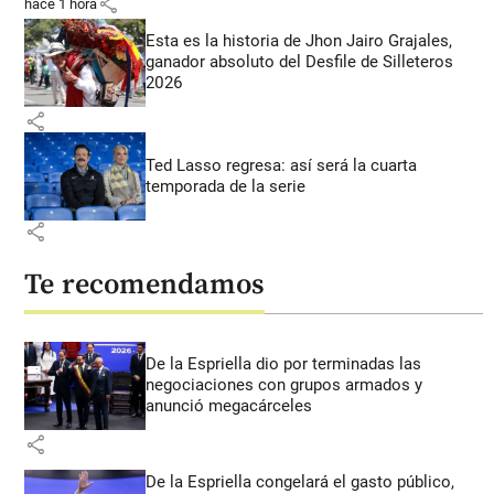
share
hace 1 hora
Esta es la historia de Jhon Jairo Grajales,
ganador absoluto del Desfile de Silleteros
2026
share
Ted Lasso regresa: así será la cuarta
temporada de la serie
share
Te recomendamos
De la Espriella dio por terminadas las
negociaciones con grupos armados y
anunció megacárceles
share
De la Espriella congelará el gasto público,