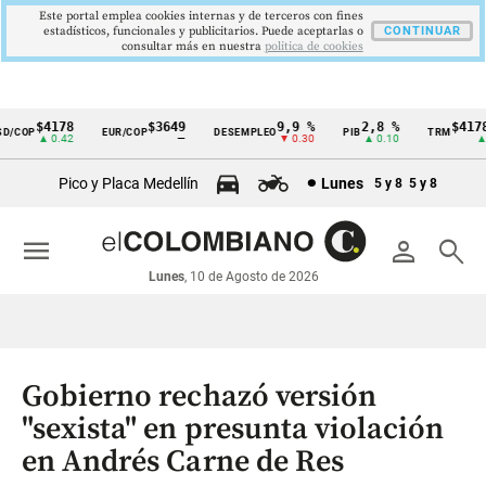
Este portal emplea cookies internas y de terceros con fines
estadísticos, funcionales y publicitarios. Puede aceptarlas o
CONTINUAR
consultar más en nuestra
politica de cookies
$4178
$3649
9,9 %
2,8 %
$4178,
/COP
EUR/COP
DESEMPLEO
PIB
TRM
Cintillo
▲ 0.42
—
▼ 0.30
▲ 0.10
▲ 0.
de
Pico y Placa Medellín
Lunes
5 y 8
5 y 8
indicadores
económicos
menu
person
search
Colombia
Lunes
, 10 de Agosto de 2026
Gobierno rechazó versión
"sexista" en presunta violación
en Andrés Carne de Res