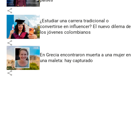
países
share
¿Estudiar una carrera tradicional o
convertirse en influencer? El nuevo dilema de
los jóvenes colombianos
share
En Grecia encontraron muerta a una mujer en
una maleta: hay capturado
share