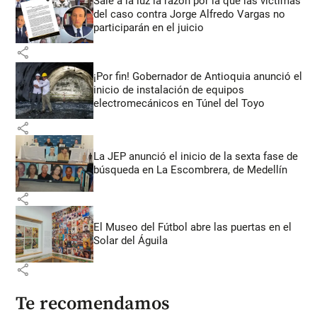
Sale a la luz la razón por la que las víctimas
del caso contra Jorge Alfredo Vargas no
participarán en el juicio
share
¡Por fin! Gobernador de Antioquia anunció el
inicio de instalación de equipos
electromecánicos en Túnel del Toyo
share
La JEP anunció el inicio de la sexta fase de
búsqueda en La Escombrera, de Medellín
share
El Museo del Fútbol abre las puertas en el
Solar del Águila
share
Te recomendamos