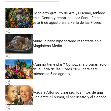
Concierto gratuito de Arelys Henao, tablado
en el Centro y recorridos por Santa Elena
este 6 de agosto en la Feria de las Flores
share
Murió la bebé hipopótamo rescatada en el
Magdalena Medio
share
¿Aún no tiene plan? Conozca la programación
de la Feria de las Flores 2026 para este
miércoles 5 de agosto
share
Adiós a Alfonso Lizarazo: los hitos de una
vida entre el humor, el secuestro y el Senado
share