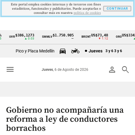
Este portal emplea cookies internas y de terceros con fines
estadísticos, funcionales y publicitarios. Puede aceptarlas o
CONTINUAR
consultar más en nuestra
politica de cookies
$386,1273
$1.750.905
US$73,48
US$3342,
UVR
SMMLV
BRENT
ORO
Cintillo
▲ 0.03
—
▼ 1.12
▲ 8
de
Pico y Placa Medellín
Jueves
3 y 6
3 y 6
indicadores
económicos
menu
person
search
Jueves
, 6 de Agosto de 2026
Colombia
Gobierno no acompañaría una
reforma a ley de conductores
borrachos