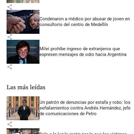
share
Condenaron a médico por abusar de joven en
consultorio del centro de Medellín
share
Milei prohíbe ingreso de extranjeros que
expresen mensajes de odio hacia Argentina
share
Las más leídas
Un patrón de denuncias por estafa y robo: los
señalamientos contra Andrés Hernández, jefe
de comunicaciones de Petro
share