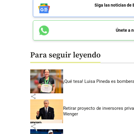
Siga las noticias 
Únete a n
Para seguir leyendo
¡Qué tesa! Luisa Pineda es bombera
share
Retirar proyecto de inversores priv
Wenger
share