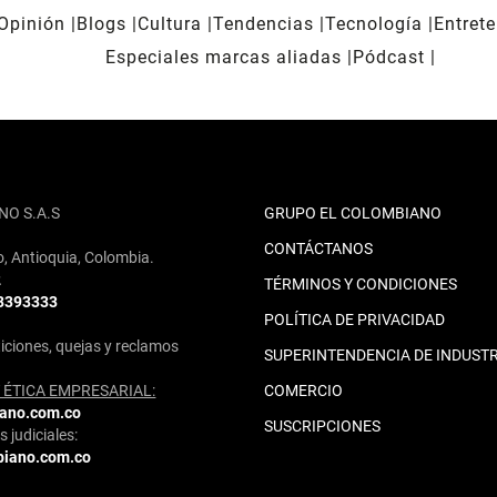
Opinión
Blogs
Cultura
Tendencias
Tecnología
Entret
Especiales marcas aliadas
Pódcast
NO S.A.S
GRUPO EL COLOMBIANO
CONTÁCTANOS
o, Antioquia, Colombia.
2
TÉRMINOS Y CONDICIONES
 3393333
POLÍTICA DE PRIVACIDAD
iciones, quejas y reclamos
SUPERINTENDENCIA DE INDUSTR
ÉTICA EMPRESARIAL:
COMERCIO
iano.com.co
SUSCRIPCIONES
 judiciales:
biano.com.co