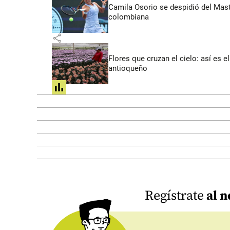
Camila Osorio se despidió del Mast
colombiana
share
Flores que cruzan el cielo: así es
antioqueño
share
Regístrate
al n