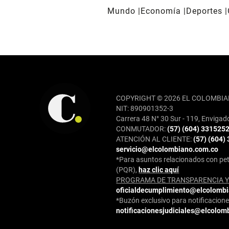
Mundo
Economía
Deportes
REDES SOCIALES
COPYRIGHT © 2026 EL COLOMBIA
NIT: 890901352-3
Carrera 48 N° 30 Sur - 119, Envigad
CONMUTADOR:
(57) (604) 331525
ATENCIÓN AL CLIENTE:
(57) (604)
servicio@elcolombiano.com.co
*Para asuntos relacionados con pet
(PQR),
haz clic aquí
PROGRAMA DE TRANSPARENCIA Y 
oficialdecumplimiento@elcolomb
*Buzón exclusivo para notificaciones
notificacionesjudiciales@elcolom