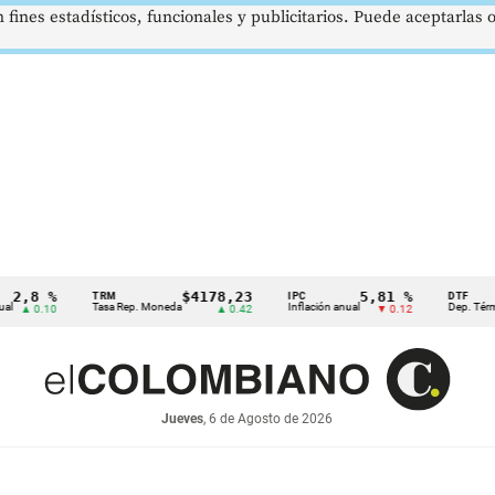
 fines estadísticos, funcionales y publicitarios. Puede aceptarlas
8 %
$4178,23
5,81 %
TRM
IPC
DTF
Tasa Rep. Moneda
Inflación anual
Dep. Término Fij
0.10
▲ 0.42
▼ 0.12
Jueves
, 6 de Agosto de 2026