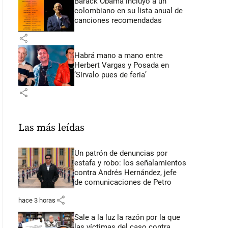
Barack Obama incluyó a un
colombiano en su lista anual de
canciones recomendadas
share
Habrá mano a mano entre
Herbert Vargas y Posada en
‘Sírvalo pues de feria’
share
Las más leídas
Un patrón de denuncias por
estafa y robo: los señalamientos
contra Andrés Hernández, jefe
de comunicaciones de Petro
share
hace 3 horas
Sale a la luz la razón por la que
las víctimas del caso contra