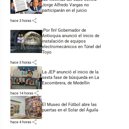
Jorge Alfredo Vargas no
participarán en el juicio
share
hace 3 horas
¡Por fin! Gobernador de
Antioquia anunció el inicio de
instalación de equipos
electromecánicos en Túnel del
Toyo
share
hace 3 horas
La JEP anunció el inicio de la
sexta fase de búsqueda en La
Escombrera, de Medellín
share
hace 14 horas
El Museo del Fútbol abre las
puertas en el Solar del Águila
share
hace 4 horas