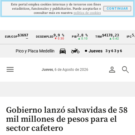
Este portal emplea cookies internas y de terceros con fines
estadísticos, funcionales y publicitarios. Puede aceptarlas o
CONTINUAR
consultar más en nuestra
politica de cookies
$3697
9,9 %
2,8 %
$4178,23
5,8
EUR/COP
DESEMPLEO
PIB
TRM
IPC
Cintillo
—
▼ 0.30
▲ 0.10
▲ 0.42
▼ 
de
Pico y Placa Medellín
Jueves
3 y 6
3 y 6
indicadores
económicos
menu
person
search
Jueves
, 6 de Agosto de 2026
Colombia
Gobierno lanzó salvavidas de 58
mil millones de pesos para el
sector cafetero