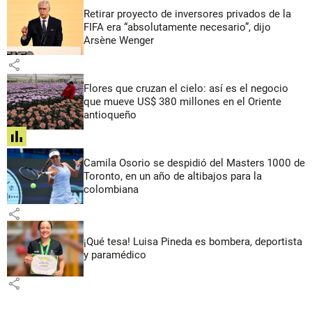
Retirar proyecto de inversores privados de la
FIFA era “absolutamente necesario”, dijo
Arsène Wenger
share
Flores que cruzan el cielo: así es el negocio
que mueve US$ 380 millones en el Oriente
antioqueño
share
Camila Osorio se despidió del Masters 1000 de
Toronto, en un año de altibajos para la
colombiana
share
¡Qué tesa! Luisa Pineda es bombera, deportista
y paramédico
share