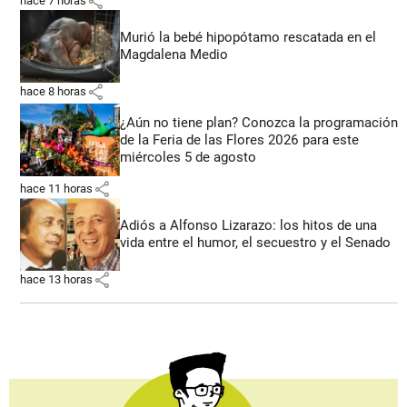
share
hace 7 horas
Murió la bebé hipopótamo rescatada en el
Magdalena Medio
share
hace 8 horas
¿Aún no tiene plan? Conozca la programación
de la Feria de las Flores 2026 para este
miércoles 5 de agosto
share
hace 11 horas
Adiós a Alfonso Lizarazo: los hitos de una
vida entre el humor, el secuestro y el Senado
share
hace 13 horas