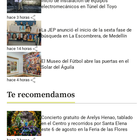
inicio de instalación de equipos
electromecánicos en Túnel del Toyo
share
hace 3 horas
La JEP anunció el inicio de la sexta fase de
búsqueda en La Escombrera, de Medellín
share
hace 14 horas
El Museo del Fútbol abre las puertas en el
Solar del Águila
share
hace 4 horas
Te recomendamos
Concierto gratuito de Arelys Henao, tablado
en el Centro y recorridos por Santa Elena
este 6 de agosto en la Feria de las Flores