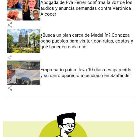
Abogada de Eva Ferrer confirma la voz de los
audios y anuncia demandas contra Verónica
Alcocer
share
¿Busca un plan cerca de Medellín? Conozca
ocho pueblos para visitar, con rutas, costos y
qué hacer en cada uno
share
Empresario paisa lleva 10 días desaparecido
y su carro apareció incendiado en Santander
share