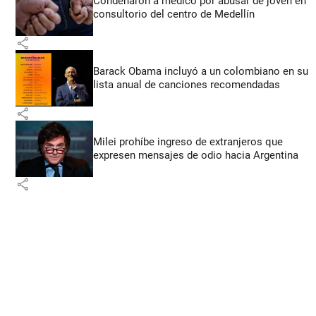
Condenaron a médico por abusar de joven en
consultorio del centro de Medellín
share
Barack Obama incluyó a un colombiano en su
lista anual de canciones recomendadas
share
Milei prohíbe ingreso de extranjeros que
expresen mensajes de odio hacia Argentina
share