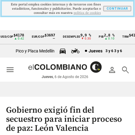
Este portal emplea cookies internas y de terceros con fines
estadísticos, funcionales y publicitarios. Puede aceptarlas o
CONTINUAR
consultar más en nuestra
politica de cookies
$4178
$3697
9,9 %
2,8 %
$4178
D/COP
EUR/COP
DESEMPLEO
PIB
TRM
Cintillo
▲ 0.42
—
▼ 0.30
▲ 0.10
▲ 
de
Pico y Placa Medellín
Jueves
3 y 6
3 y 6
indicadores
económicos
menu
person
search
Colombia
Jueves
, 6 de Agosto de 2026
Gobierno exigió fin del
secuestro para iniciar proceso
de paz: León Valencia