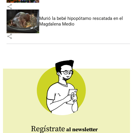
share
Murió la bebé hipopótamo rescatada en el
Magdalena Medio
share
Regístrate
al newsletter