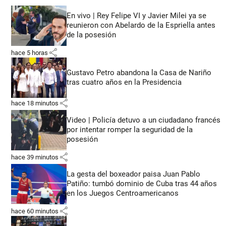
En vivo | Rey Felipe VI y Javier Milei ya se
reunieron con Abelardo de la Espriella antes
de la posesión
share
hace 5 horas
Gustavo Petro abandona la Casa de Nariño
tras cuatro años en la Presidencia
share
hace 18 minutos
Video | Policía detuvo a un ciudadano francés
por intentar romper la seguridad de la
posesión
share
hace 39 minutos
La gesta del boxeador paisa Juan Pablo
Patiño: tumbó dominio de Cuba tras 44 años
en los Juegos Centroamericanos
share
hace 60 minutos