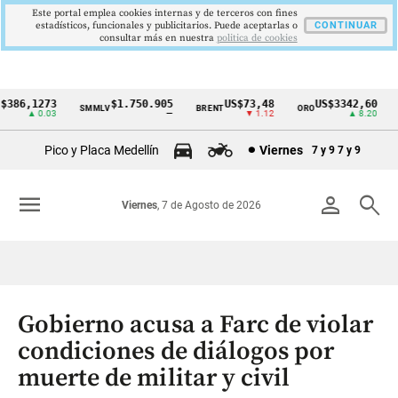
Este portal emplea cookies internas y de terceros con fines
estadísticos, funcionales y publicitarios. Puede aceptarlas o
CONTINUAR
consultar más en nuestra
politica de cookies
386,1273
$1.750.905
US$73,48
US$3342,60
SMMLV
BRENT
ORO
C
Cintillo
▲ 0.03
—
▼ 1.12
▲ 8.20
de
Pico y Placa Medellín
Viernes
7 y 9
7 y 9
indicadores
económicos
menu
person
search
Viernes
, 7 de Agosto de 2026
Colombia
Gobierno acusa a Farc de violar
condiciones de diálogos por
muerte de militar y civil