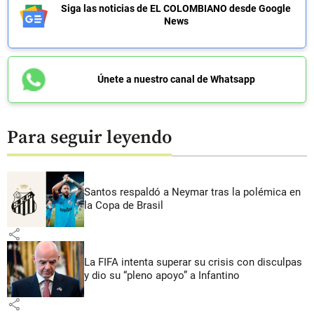
Siga las noticias de EL COLOMBIANO desde Google
News
Únete a nuestro canal de Whatsapp
Para seguir leyendo
Santos respaldó a Neymar tras la polémica en
la Copa de Brasil
share
La FIFA intenta superar su crisis con disculpas
y dio su “pleno apoyo” a Infantino
share