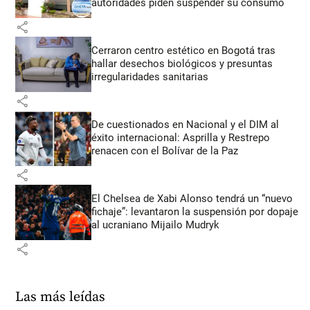
autoridades piden suspender su consumo
share
Cerraron centro estético en Bogotá tras
hallar desechos biológicos y presuntas
irregularidades sanitarias
share
De cuestionados en Nacional y el DIM al
éxito internacional: Asprilla y Restrepo
renacen con el Bolívar de la Paz
share
El Chelsea de Xabi Alonso tendrá un “nuevo
fichaje”: levantaron la suspensión por dopaje
al ucraniano Mijailo Mudryk
share
Las más leídas