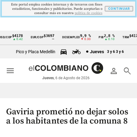
Este portal emplea cookies internas y de terceros con fines
estadísticos, funcionales y publicitarios. Puede aceptarlas o
CONTINUAR
consultar más en nuestra
politica de cookies
$4178
$3697
9,9 %
2,8 %
$4178
D/COP
EUR/COP
DESEMPLEO
PIB
TRM
Cintillo
▲ 0.42
—
▼ 0.30
▲ 0.10
▲ 0
de
Pico y Placa Medellín
Jueves
3 y 6
3 y 6
indicadores
económicos
menu
person
search
Colombia
Jueves
, 6 de Agosto de 2026
Gaviria prometió no dejar solos
a los habitantes de la comuna 8