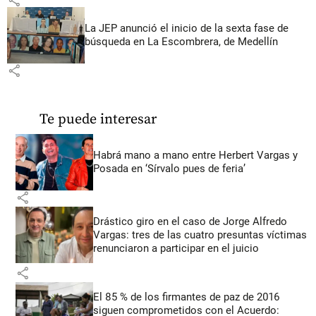
La JEP anunció el inicio de la sexta fase de
búsqueda en La Escombrera, de Medellín
share
Te puede interesar
Habrá mano a mano entre Herbert Vargas y
Posada en ‘Sírvalo pues de feria’
share
Drástico giro en el caso de Jorge Alfredo
Vargas: tres de las cuatro presuntas víctimas
renunciaron a participar en el juicio
share
El 85 % de los firmantes de paz de 2016
siguen comprometidos con el Acuerdo: