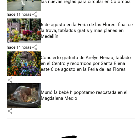
las nuevas reglas para circular en Colombia
share
hace 11 horas
6 de agosto en la Feria de las Flores: final de
la trova, tablados gratis y más planes en
Medellín
share
hace 14 horas
Concierto gratuito de Arelys Henao, tablado
en el Centro y recorridos por Santa Elena
este 6 de agosto en la Feria de las Flores
share
Murió la bebé hipopótamo rescatada en el
Magdalena Medio
share