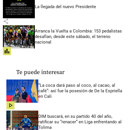
La llegada del nuevo Presidente
share
Arranca la Vuelta a Colombia: 153 pedalistas
desafían, desde este sábado, el terreno
nacional
share
Te puede interesar
“La coca dará paso al coco, al cacao, al
café”: así fue la posesión de De la Espriella
en Cali
share
DIM buscará, en su partido 40 del año,
ratificar su “renacer” en Liga enfrentando al
Tolima