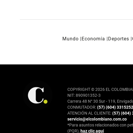
Mundo
Economía
Deportes
REDES SOCIALES
COPYRIGHT © 2026 EL COLOMBIA
NIT: 890901352-3
Carrera 48 N° 30 Sur - 119, Envigad
CONMUTADOR:
(57) (604) 331525
ATENCIÓN AL CLIENTE:
(57) (604)
servicio@elcolombiano.com.co
*Para asuntos relacionados con pet
(PQR),
haz clic aquí