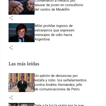
Condenaron a médico por
abusar de joven en consultorio
del centro de Medellín
share
Milei prohíbe ingreso de
extranjeros que expresen
mensajes de odio hacia
Argentina
share
Las más leídas
Un patrón de denuncias por
estafa y robo: los señalamientos
contra Andrés Hernández, jefe
de comunicaciones de Petro
share
Sale a la luz la razón por la que