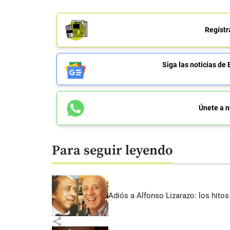
Regístr
Siga las noticias 
Únete a n
Para seguir leyendo
Adiós a Alfonso Lizarazo: los hitos
share