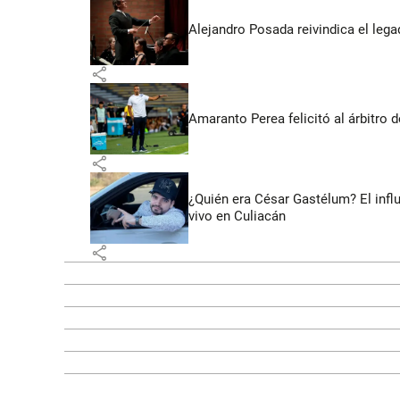
Alejandro Posada reivindica el lega
share
Amaranto Perea felicitó al árbitro 
share
¿Quién era César Gastélum? El inf
vivo en Culiacán
share