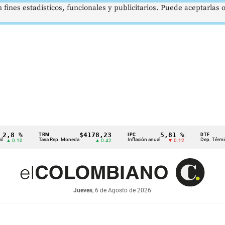
 fines estadísticos, funcionales y publicitarios. Puede aceptarlas
 %
$4178,23
5,81 %
TRM
IPC
DTF
Tasa Rep. Moneda
Inflación anual
Dep. Término Fijo
.10
▲ 0.42
▼ 0.12
Jueves
, 6 de Agosto de 2026