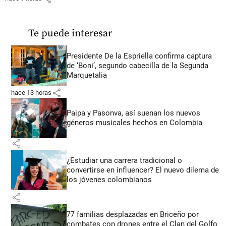
Te puede interesar
Presidente De la Espriella confirma captura
de ‘Boni’, segundo cabecilla de la Segunda
Marquetalia
share
hace 13 horas
Paipa y Pasonva, así suenan los nuevos
géneros musicales hechos en Colombia
share
¿Estudiar una carrera tradicional o
convertirse en influencer? El nuevo dilema de
los jóvenes colombianos
share
77 familias desplazadas en Briceño por
combates con drones entre el Clan del Golfo