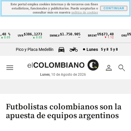
Este portal emplea cookies internas y de terceros con fines
estadísticos, funcionales y publicitarios. Puede aceptarlas o
CONTINUAR
consultar más en nuestra
politica de cookies
8 %
$386,1273
$1.750.905
US$73,48
US$3
UVR
SMMLV
BRENT
ORO
Cintillo
0.05
▲ 0.03
—
▼ 1.12
de
Pico y Placa Medellín
Lunes
5 y 8
5 y 8
indicadores
económicos
menu
person
search
Colombia
Lunes
, 10 de Agosto de 2026
Futbolistas colombianos son la
apuesta de equipos argentinos