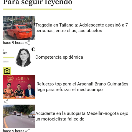
Para seguir leyendo
Tragedia en Tailandia: Adolescente asesinó a 7
personas, entre ellas, sus abuelos
share
hace 9 horas
Competencia epidémica
share
¡Refuerzo top para el Arsenal! Bruno Guimarães
llega para reforzar el mediocampo
share
Accidente en la autopista Medellín-Bogotá dejó
un motociclista fallecido
share
hace 9 horas