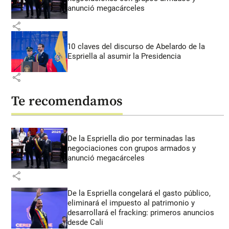
anunció megacárceles
share
10 claves del discurso de Abelardo de la
Espriella al asumir la Presidencia
share
Te recomendamos
De la Espriella dio por terminadas las
negociaciones con grupos armados y
anunció megacárceles
share
De la Espriella congelará el gasto público,
eliminará el impuesto al patrimonio y
desarrollará el fracking: primeros anuncios
desde Cali