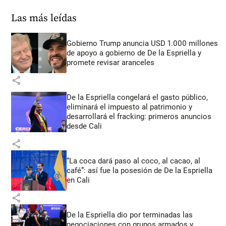
Las más leídas
Gobierno Trump anuncia USD 1.000 millones
de apoyo a gobierno de De la Espriella y
promete revisar aranceles
share
De la Espriella congelará el gasto público,
eliminará el impuesto al patrimonio y
desarrollará el fracking: primeros anuncios
desde Cali
share
“La coca dará paso al coco, al cacao, al
café”: así fue la posesión de De la Espriella
en Cali
share
De la Espriella dio por terminadas las
negociaciones con grupos armados y