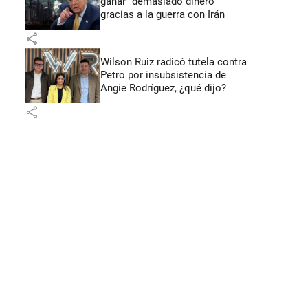
ganar “demasiado dinero”
gracias a la guerra con Irán
share
Wilson Ruiz radicó tutela contra
Petro por insubsistencia de
Angie Rodríguez, ¿qué dijo?
share