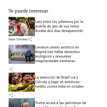
Te puede interesar
Luto entre los silleteros por la
muerte de uno de sus niños:
llevaba dos días desaparecido
share
hace 10 horas
Cerraron centro estético en
Bogotá tras hallar desechos
biológicos y presuntas
irregularidades sanitarias
share
La selección de Brasil irá a
Calcuta a jugar un amistoso
inédito contra India en octubre
share
Trump acusa a las petroleras de