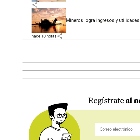
share
Mineros logra ingresos y utilidade
share
hace 10 horas
Regístrate
al n