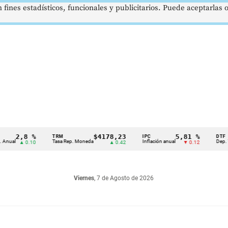
 fines estadísticos, funcionales y publicitarios. Puede aceptarlas
2,8 %
$4178,23
5,81 %
TRM
IPC
DTF
Tasa Rep. Moneda
Inflación anual
Dep. Término 
▲ 0.10
▲ 0.42
▼ 0.12
Viernes
, 7 de Agosto de 2026