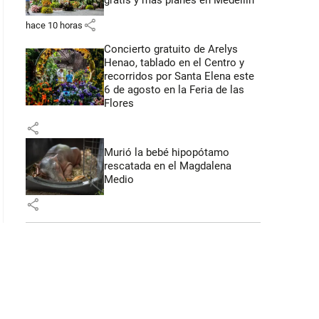
gratis y más planes en Medellín
share
hace 10 horas
Concierto gratuito de Arelys
Henao, tablado en el Centro y
recorridos por Santa Elena este
6 de agosto en la Feria de las
Flores
share
Murió la bebé hipopótamo
rescatada en el Magdalena
Medio
share