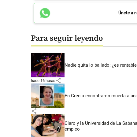
Únete a n
Para seguir leyendo
Nadie quita lo bailado: ¿es rentable
share
hace 16 horas
En Grecia encontraron muerta a un
share
Claro y la Universidad de La Saban
empleo