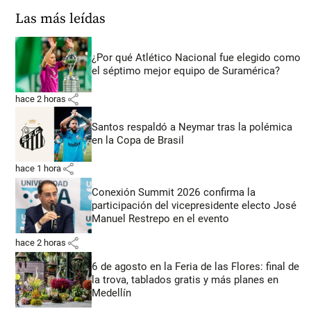
Las más leídas
¿Por qué Atlético Nacional fue elegido como
el séptimo mejor equipo de Suramérica?
share
hace 2 horas
Santos respaldó a Neymar tras la polémica
en la Copa de Brasil
share
hace 1 hora
Conexión Summit 2026 confirma la
participación del vicepresidente electo José
Manuel Restrepo en el evento
share
hace 2 horas
6 de agosto en la Feria de las Flores: final de
la trova, tablados gratis y más planes en
Medellín