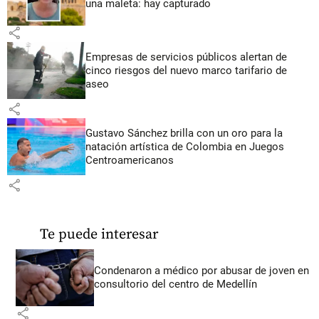
una maleta: hay capturado
share
Empresas de servicios públicos alertan de
cinco riesgos del nuevo marco tarifario de
aseo
share
Gustavo Sánchez brilla con un oro para la
natación artística de Colombia en Juegos
Centroamericanos
share
Te puede interesar
Condenaron a médico por abusar de joven en
consultorio del centro de Medellín
share