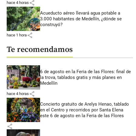
share
hace 4 horas
Acueducto aéreo llevará agua potable a
3.000 habitantes de Medellín, ¿dónde se
construyó?
share
hace 1 hora
Te recomendamos
6 de agosto en la Feria de las Flores: final de
la trova, tablados gratis y más planes en
Medellín
share
hace 4 horas
Concierto gratuito de Arelys Henao, tablado
en el Centro y recorridos por Santa Elena
este 6 de agosto en la Feria de las Flores
share