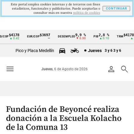
Este portal emplea cookies internas y de terceros con fines
estadísticos, funcionales y publicitarios. Puede aceptarlas o
CONTINUAR
consultar más en nuestra
politica de cookies
$4178
$3697
9,9 %
2,8 %
$4178,2
COP
EUR/COP
DESEMPLEO
PIB
TRM
Cintillo
▲ 0.42
—
▼ 0.30
▲ 0.10
▲ 0.
de
Pico y Placa Medellín
Jueves
3 y 6
3 y 6
indicadores
económicos
menu
person
search
Jueves
, 6 de Agosto de 2026
Colombia
Fundación de Beyoncé realiza
donación a la Escuela Kolacho
de la Comuna 13