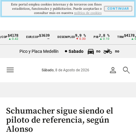
Este portal emplea cookies internas y de terceros con fines
estadísticos, funcionales y publicitarios. Puede aceptarlas o
CONTINUAR
consultar más en nuestra
politica de cookies
$4178
$3639
9,9 %
2,8 %
$4178,2
COP
EUR/COP
DESEMPLEO
PIB
TRM
Cintillo
▲ 0.42
—
▼ 0.30
▲ 0.10
▲ 0.4
de
Pico y Placa Medellín
Sabado
no
no
indicadores
económicos
menu
person
search
Sábado
, 8 de Agosto de 2026
Colombia
Schumacher sigue siendo el
piloto de referencia, según
Alonso