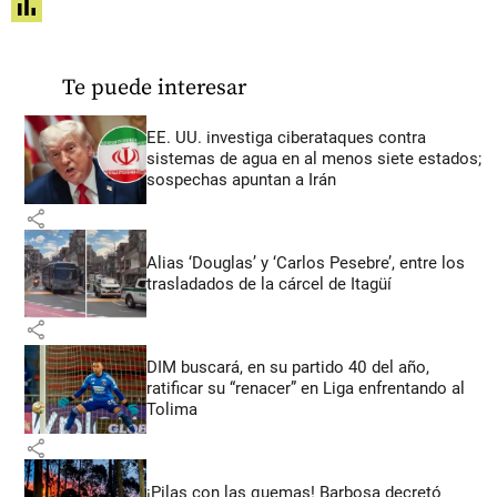
share
Te puede interesar
EE. UU. investiga ciberataques contra
sistemas de agua en al menos siete estados;
sospechas apuntan a Irán
share
Alias ‘Douglas’ y ‘Carlos Pesebre’, entre los
trasladados de la cárcel de Itagüí
share
DIM buscará, en su partido 40 del año,
ratificar su “renacer” en Liga enfrentando al
Tolima
share
¡Pilas con las quemas! Barbosa decretó