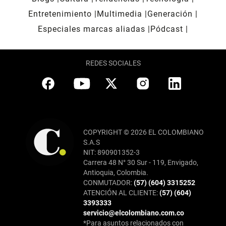
Entretenimiento
Multimedia
Generación
Especiales marcas aliadas
Pódcast
REDES SOCIALES
COPYRIGHT © 2026 EL COLOMBIANO
S.A.S
NIT: 890901352-3
Carrera 48 N° 30 Sur - 119, Envigado,
Antioquia, Colombia.
CONMUTADOR:
(57) (604) 3315252
ATENCIÓN AL CLIENTE:
(57) (604)
3393333
servicio@elcolombiano.com.co
*Para asuntos relacionados con