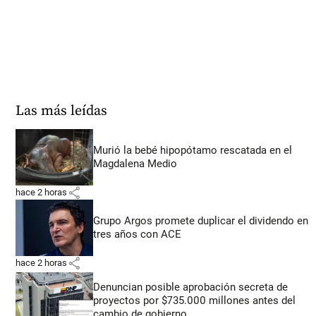
Las más leídas
Murió la bebé hipopótamo rescatada en el
Magdalena Medio
share
hace 2 horas
Grupo Argos promete duplicar el dividendo en
tres años con ACE
share
hace 2 horas
Denuncian posible aprobación secreta de
proyectos por $735.000 millones antes del
cambio de gobierno