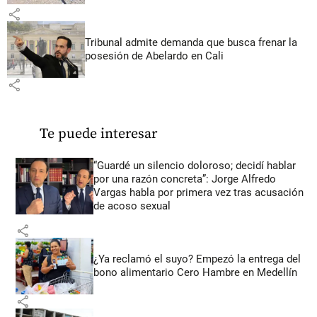
share
Tribunal admite demanda que busca frenar la
posesión de Abelardo en Cali
share
Te puede interesar
“Guardé un silencio doloroso; decidí hablar
por una razón concreta”: Jorge Alfredo
Vargas habla por primera vez tras acusación
de acoso sexual
share
¿Ya reclamó el suyo? Empezó la entrega del
bono alimentario Cero Hambre en Medellín
share