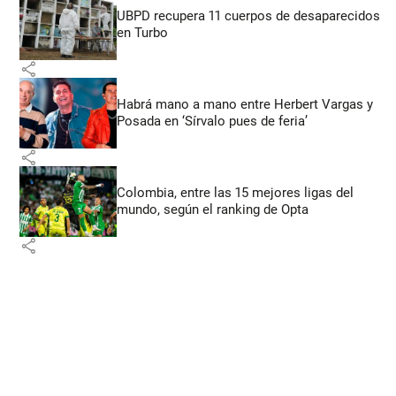
UBPD recupera 11 cuerpos de desaparecidos
en Turbo
share
Habrá mano a mano entre Herbert Vargas y
Posada en ‘Sírvalo pues de feria’
share
Colombia, entre las 15 mejores ligas del
mundo, según el ranking de Opta
share