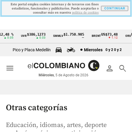
Este portal emplea cookies internas y de terceros con fines
estadísticos, funcionales y publicitarios. Puede aceptarlas o
CONTINUAR
consultar más en nuestra
politica de cookies
,48 %
$386,1273
$1.750.905
US$73,48
US
UVR
SMMLV
BRENT
ORO
Cintillo
▲ 0.05
▲ 0.03
—
▼ 1.12
de
Pico y Placa Medellín
Miercoles
0 y 2
0 y 2
indicadores
económicos
menu
person
search
Colombia
Miércoles
, 5 de Agosto de 2026
Otras categorías
Educación, idiomas, artes, deporte