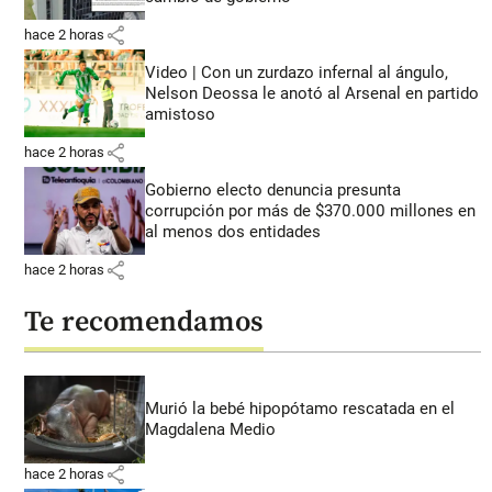
share
hace 2 horas
Video | Con un zurdazo infernal al ángulo,
Nelson Deossa le anotó al Arsenal en partido
amistoso
share
hace 2 horas
Gobierno electo denuncia presunta
corrupción por más de $370.000 millones en
al menos dos entidades
share
hace 2 horas
Te recomendamos
Murió la bebé hipopótamo rescatada en el
Magdalena Medio
share
hace 2 horas