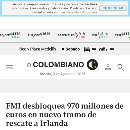
Este portal emplea cookies internas y de terceros con fines
estadísticos, funcionales y publicitarios. Puede aceptarlas o
CONTINUAR
consultar más en nuestra
politica de cookies
$4178
$3639
9,9 %
2,8 %
$4178,
/COP
EUR/COP
DESEMPLEO
PIB
TRM
Cintillo
▲ 0.42
—
▼ 0.30
▲ 0.10
▲ 0
de
Pico y Placa Medellín
Sabado
no
no
indicadores
económicos
menu
person
search
Colombia
Sábado
, 8 de Agosto de 2026
FMI desbloquea 970 millones de
euros en nuevo tramo de
rescate a Irlanda