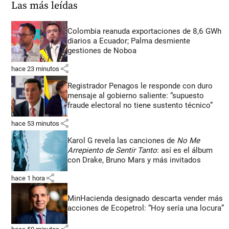
Las más leídas
Colombia reanuda exportaciones de 8,6 GWh
diarios a Ecuador; Palma desmiente
gestiones de Noboa
share
hace 23 minutos
Registrador Penagos le responde con duro
mensaje al gobierno saliente: “supuesto
fraude electoral no tiene sustento técnico”
share
hace 53 minutos
Karol G revela las canciones de
No Me
Arrepiento de Sentir Tanto
: así es el álbum
con Drake, Bruno Mars y más invitados
share
hace 1 hora
MinHacienda designado descarta vender más
acciones de Ecopetrol: “Hoy sería una locura”