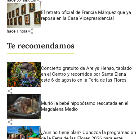
share
hace 50 minutos
El retrato oficial de Francia Márquez que ya
reposa en la Casa Vicepresidencial
share
hace 1 hora
Te recomendamos
Concierto gratuito de Arelys Henao, tablado
en el Centro y recorridos por Santa Elena
este 6 de agosto en la Feria de las Flores
share
Murió la bebé hipopótamo rescatada en el
Magdalena Medio
share
¿Aún no tiene plan? Conozca la programación
de la Feria de las Flores 2026 para este