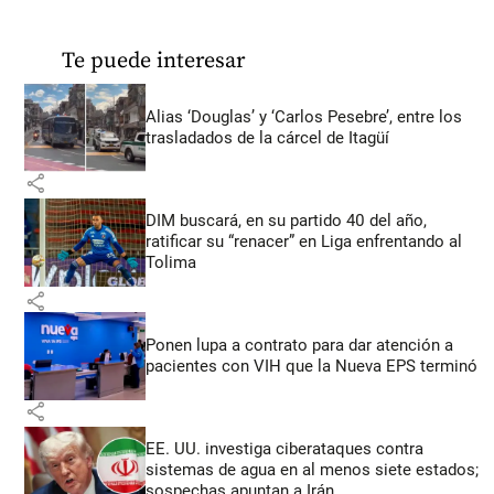
Te puede interesar
Alias ‘Douglas’ y ‘Carlos Pesebre’, entre los
trasladados de la cárcel de Itagüí
share
DIM buscará, en su partido 40 del año,
ratificar su “renacer” en Liga enfrentando al
Tolima
share
Ponen lupa a contrato para dar atención a
pacientes con VIH que la Nueva EPS terminó
share
EE. UU. investiga ciberataques contra
sistemas de agua en al menos siete estados;
sospechas apuntan a Irán