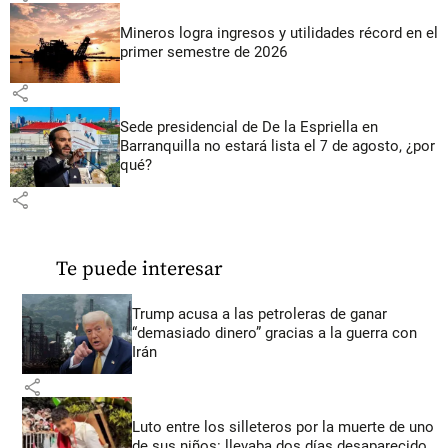
Mineros logra ingresos y utilidades récord en el
primer semestre de 2026
share
Sede presidencial de De la Espriella en
Barranquilla no estará lista el 7 de agosto, ¿por
qué?
share
Te puede interesar
Trump acusa a las petroleras de ganar
“demasiado dinero” gracias a la guerra con
Irán
share
Luto entre los silleteros por la muerte de uno
de sus niños: llevaba dos días desaparecido