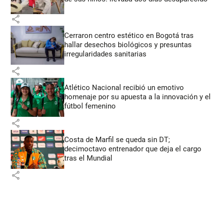
share
Cerraron centro estético en Bogotá tras
hallar desechos biológicos y presuntas
irregularidades sanitarias
share
Atlético Nacional recibió un emotivo
homenaje por su apuesta a la innovación y el
fútbol femenino
share
Costa de Marfil se queda sin DT;
decimoctavo entrenador que deja el cargo
tras el Mundial
share