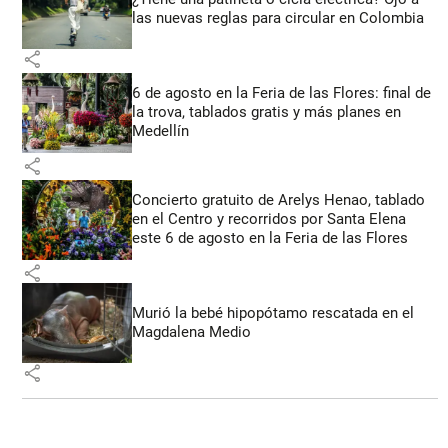
las nuevas reglas para circular en Colombia
share
6 de agosto en la Feria de las Flores: final de
la trova, tablados gratis y más planes en
Medellín
share
Concierto gratuito de Arelys Henao, tablado
en el Centro y recorridos por Santa Elena
este 6 de agosto en la Feria de las Flores
share
Murió la bebé hipopótamo rescatada en el
Magdalena Medio
share