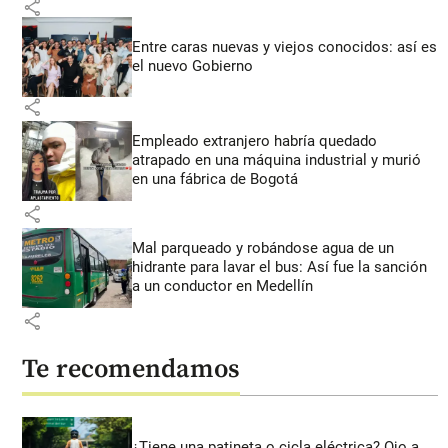
share
Entre caras nuevas y viejos conocidos: así es
el nuevo Gobierno
share
Empleado extranjero habría quedado
atrapado en una máquina industrial y murió
en una fábrica de Bogotá
share
Mal parqueado y robándose agua de un
hidrante para lavar el bus: Así fue la sanción
a un conductor en Medellín
share
Te recomendamos
¿Tiene una patineta o cicla eléctrica? Ojo a