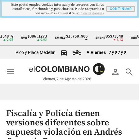
Este portal emplea cookies internas y de terceros con fines
estadísticos, funcionales y publicitarios. Puede aceptarlas o
CONTINUAR
consultar más en nuestra
politica de cookies
,48 %
$386,1273
$1.750.905
US$73,48
US
UVR
SMMLV
BRENT
ORO
Cintillo
▲ 0.05
▲ 0.03
—
▼ 1.12
de
Pico y Placa Medellín
Viernes
7 y 9
7 y 9
indicadores
económicos
menu
person
search
Colombia
Viernes
, 7 de Agosto de 2026
Fiscalía y Policía tienen
versiones diferentes sobre
supuesta violación en Andrés