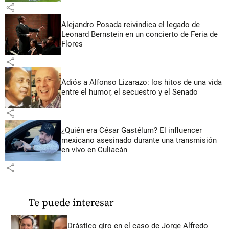
share
Alejandro Posada reivindica el legado de
Leonard Bernstein en un concierto de Feria de
Flores
share
Adiós a Alfonso Lizarazo: los hitos de una vida
entre el humor, el secuestro y el Senado
share
¿Quién era César Gastélum? El influencer
mexicano asesinado durante una transmisión
en vivo en Culiacán
share
Te puede interesar
Drástico giro en el caso de Jorge Alfredo