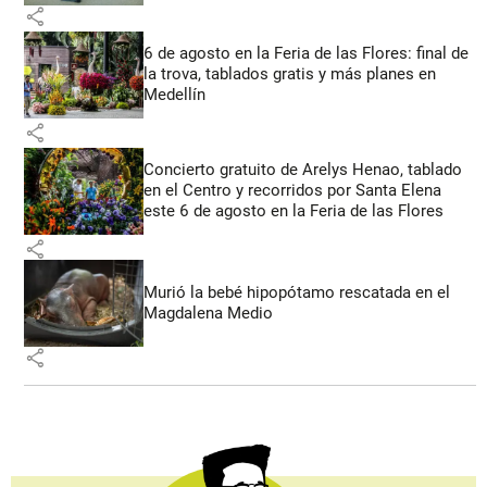
share
6 de agosto en la Feria de las Flores: final de
la trova, tablados gratis y más planes en
Medellín
share
Concierto gratuito de Arelys Henao, tablado
en el Centro y recorridos por Santa Elena
este 6 de agosto en la Feria de las Flores
share
Murió la bebé hipopótamo rescatada en el
Magdalena Medio
share