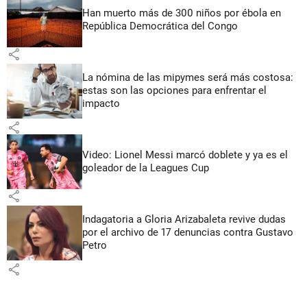
Han muerto más de 300 niños por ébola en
República Democrática del Congo
share
La nómina de las mipymes será más costosa:
estas son las opciones para enfrentar el
impacto
share
Video: Lionel Messi marcó doblete y ya es el
goleador de la Leagues Cup
share
Indagatoria a Gloria Arizabaleta revive dudas
por el archivo de 17 denuncias contra Gustavo
Petro
share