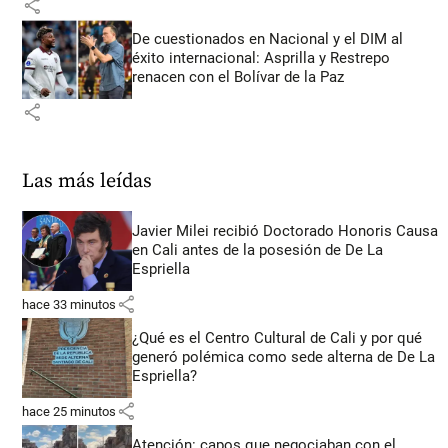
share
De cuestionados en Nacional y el DIM al
éxito internacional: Asprilla y Restrepo
renacen con el Bolívar de la Paz
share
Las más leídas
Javier Milei recibió Doctorado Honoris Causa
en Cali antes de la posesión de De La
Espriella
share
hace 33 minutos
¿Qué es el Centro Cultural de Cali y por qué
generó polémica como sede alterna de De La
Espriella?
share
hace 25 minutos
Atención: capos que negociaban con el