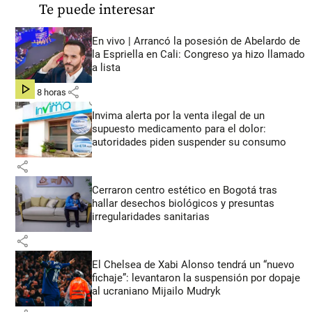
Te puede interesar
En vivo | Arrancó la posesión de Abelardo de
la Espriella en Cali: Congreso ya hizo llamado
a lista
share
hace 8 horas
Invima alerta por la venta ilegal de un
supuesto medicamento para el dolor:
autoridades piden suspender su consumo
share
Cerraron centro estético en Bogotá tras
hallar desechos biológicos y presuntas
irregularidades sanitarias
share
El Chelsea de Xabi Alonso tendrá un “nuevo
fichaje”: levantaron la suspensión por dopaje
al ucraniano Mijailo Mudryk