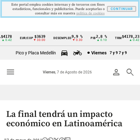
Este portal emplea cookies internas y de terceros con fines
estadísticos, funcionales y publicitarios. Puede aceptarlas o
CONTINUAR
consultar más en nuestra
politica de cookies
4178
$3639
9,9 %
2,8 %
$4178,23
EUR/COP
DESEMPLEO
PIB
TRM
Cintillo
 0.42
▼ 33.00
▼ 0.30
▲ 0.10
▲ 0.42
de
Pico y Placa Medellín
Viernes
7 y 9
7 y 9
indicadores
económicos
menu
person
search
Viernes
, 7 de Agosto de 2026
Colombia
La final tendrá un impacto
económico en Latinoamérica