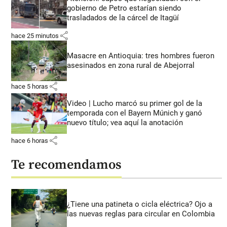
gobierno de Petro estarían siendo
trasladados de la cárcel de Itagüí
share
hace 25 minutos
Masacre en Antioquia: tres hombres fueron
asesinados en zona rural de Abejorral
share
hace 5 horas
Video | Lucho marcó su primer gol de la
temporada con el Bayern Múnich y ganó
nuevo título; vea aquí la anotación
share
hace 6 horas
Te recomendamos
¿Tiene una patineta o cicla eléctrica? Ojo a
las nuevas reglas para circular en Colombia