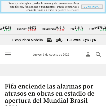
Este portal emplea cookies internas y de terceros con fines
estadísticos, funcionales y publicitarios. Puede aceptarlas o
CONTINUAR
consultar más en nuestra
politica de cookies
$4178
$3672
9,9 %
2,8 %
$4178,23
EUR/COP
DESEMPLEO
PIB
TRM
Cintillo
▲ 0.42
▼ 25.00
▼ 0.30
▲ 0.10
▲ 0.42
de
Pico y Placa Medellín
Jueves
3 y 6
3 y 6
indicadores
económicos
menu
person
search
Jueves
, 6 de Agosto de 2026
Colombia
Fifa enciende las alarmas por
atrasos en obras en estadio de
apertura del Mundial Brasil