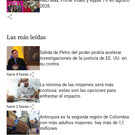
HBO Max, Prime Video y Apple TV en agosto
2026
share
Las más leídas
Salida de Petro del poder podría acelerar
investigaciones de la justicia de EE. UU. en
su contra
share
hace 4 horas
La nómina de las mipymes será más
costosa: estas son las opciones para
enfrentar el impacto
share
hace 2 horas
Antioquia es la segunda región de Colombia
con más adultos mayores: hay más de 1,1
millones