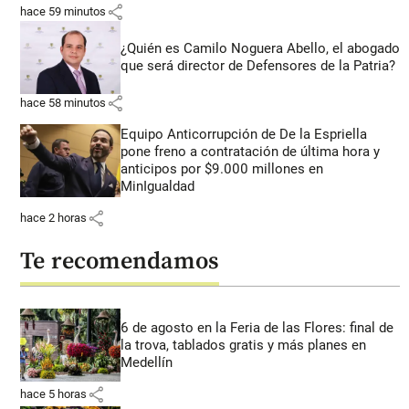
share
hace 59 minutos
¿Quién es Camilo Noguera Abello, el abogado
que será director de Defensores de la Patria?
share
hace 58 minutos
Equipo Anticorrupción de De la Espriella
pone freno a contratación de última hora y
anticipos por $9.000 millones en
MinIgualdad
share
hace 2 horas
Te recomendamos
6 de agosto en la Feria de las Flores: final de
la trova, tablados gratis y más planes en
Medellín
share
hace 5 horas