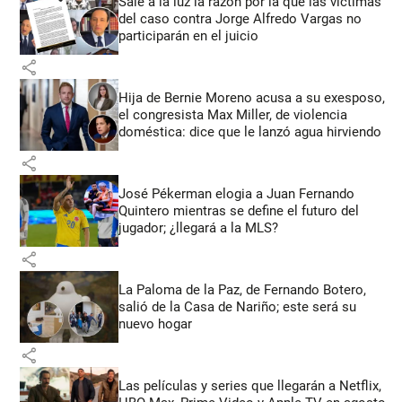
Sale a la luz la razón por la que las víctimas
del caso contra Jorge Alfredo Vargas no
participarán en el juicio
share
Hija de Bernie Moreno acusa a su exesposo,
el congresista Max Miller, de violencia
doméstica: dice que le lanzó agua hirviendo
share
José Pékerman elogia a Juan Fernando
Quintero mientras se define el futuro del
jugador; ¿llegará a la MLS?
share
La Paloma de la Paz, de Fernando Botero,
salió de la Casa de Nariño; este será su
nuevo hogar
share
Las películas y series que llegarán a Netflix,