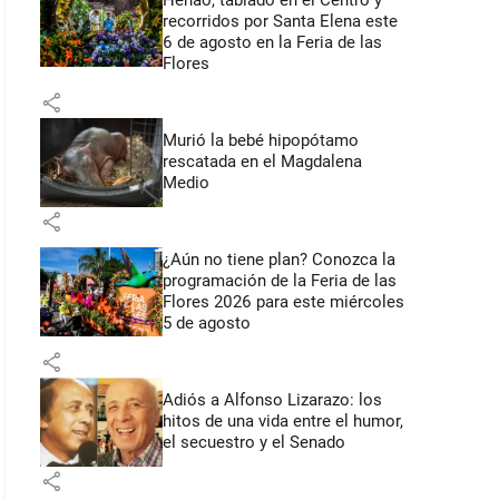
Henao, tablado en el Centro y
recorridos por Santa Elena este
6 de agosto en la Feria de las
Flores
share
Murió la bebé hipopótamo
rescatada en el Magdalena
Medio
share
¿Aún no tiene plan? Conozca la
programación de la Feria de las
Flores 2026 para este miércoles
5 de agosto
share
Adiós a Alfonso Lizarazo: los
hitos de una vida entre el humor,
el secuestro y el Senado
share