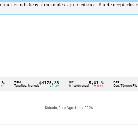
 fines estadísticos, funcionales y publicitarios. Puede aceptarlas
$4178,23
5,81 %
12,4
TRM
IPC
DTF
Tasa Rep. Moneda
Inflación anual
Dep. Término Fijo
▲ 0.42
▼ 0.12
▲ 
Sábado
, 8 de Agosto de 2026