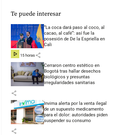
Te puede interesar
“La coca dará paso al coco, al
cacao, al café”: así fue la
posesión de De la Espriella en
Cali
share
hace 15 horas
Cerraron centro estético en
Bogotá tras hallar desechos
biológicos y presuntas
irregularidades sanitarias
share
Invima alerta por la venta ilegal
de un supuesto medicamento
para el dolor: autoridades piden
suspender su consumo
share