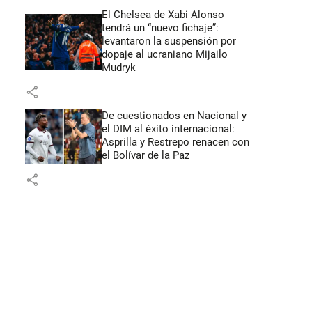
El Chelsea de Xabi Alonso
tendrá un “nuevo fichaje”:
levantaron la suspensión por
dopaje al ucraniano Mijailo
Mudryk
share
De cuestionados en Nacional y
el DIM al éxito internacional:
Asprilla y Restrepo renacen con
el Bolívar de la Paz
share