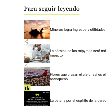
Para seguir leyendo
Mineros logra ingresos y utilidade
share
La nómina de las mipymes será más
impacto
share
Flores que cruzan el cielo: así es
antioqueño
share
La batalla por el espíritu de la dere