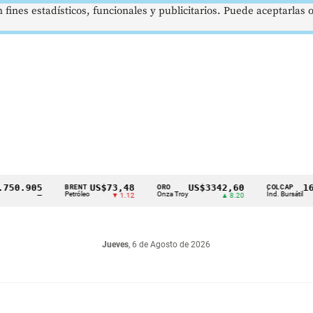
 fines estadísticos, funcionales y publicitarios. Puede aceptarlas
.905
US$73,48
US$3342,60
1621,
BRENT
ORO
COLCAP
Petróleo
Onza Troy
Índ. Bursátil
—
▼ 1.12
▲ 8.20
Jueves
, 6 de Agosto de 2026