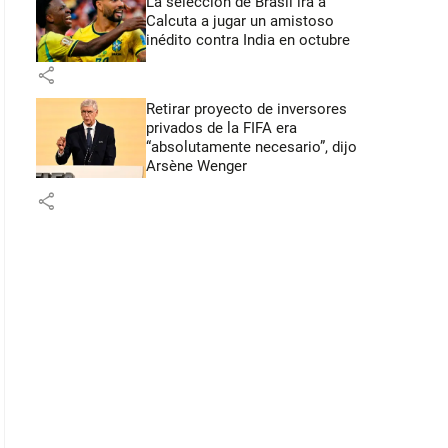
La selección de Brasil irá a
Calcuta a jugar un amistoso
inédito contra India en octubre
share
Retirar proyecto de inversores
privados de la FIFA era
“absolutamente necesario”, dijo
Arsène Wenger
share