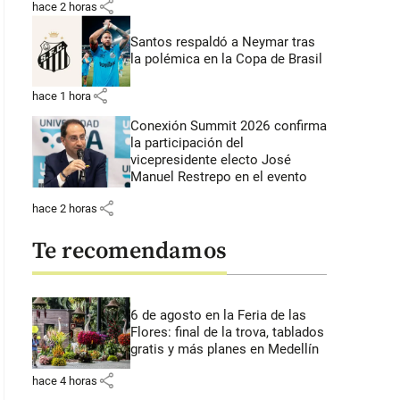
share
hace 2 horas
Santos respaldó a Neymar tras
la polémica en la Copa de Brasil
share
hace 1 hora
Conexión Summit 2026 confirma
la participación del
vicepresidente electo José
Manuel Restrepo en el evento
share
hace 2 horas
Te recomendamos
6 de agosto en la Feria de las
Flores: final de la trova, tablados
gratis y más planes en Medellín
share
hace 4 horas