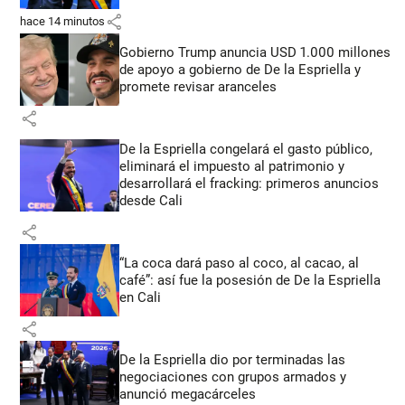
share
hace 14 minutos
Gobierno Trump anuncia USD 1.000 millones
de apoyo a gobierno de De la Espriella y
promete revisar aranceles
share
De la Espriella congelará el gasto público,
eliminará el impuesto al patrimonio y
desarrollará el fracking: primeros anuncios
desde Cali
share
“La coca dará paso al coco, al cacao, al
café”: así fue la posesión de De la Espriella
en Cali
share
De la Espriella dio por terminadas las
negociaciones con grupos armados y
anunció megacárceles