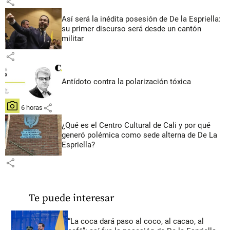
share
Así será la inédita posesión de De la Espriella:
su primer discurso será desde un cantón
militar
share
Antídoto contra la polarización tóxica
share
hace 6 horas
¿Qué es el Centro Cultural de Cali y por qué
generó polémica como sede alterna de De La
Espriella?
share
Te puede interesar
“La coca dará paso al coco, al cacao, al