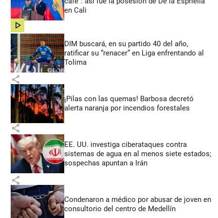
café”: así fue la posesión de De la Espriella
en Cali
share
DIM buscará, en su partido 40 del año,
ratificar su “renacer” en Liga enfrentando al
Tolima
share
¡Pilas con las quemas! Barbosa decretó
alerta naranja por incendios forestales
share
EE. UU. investiga ciberataques contra
sistemas de agua en al menos siete estados;
sospechas apuntan a Irán
share
Condenaron a médico por abusar de joven en
consultorio del centro de Medellín