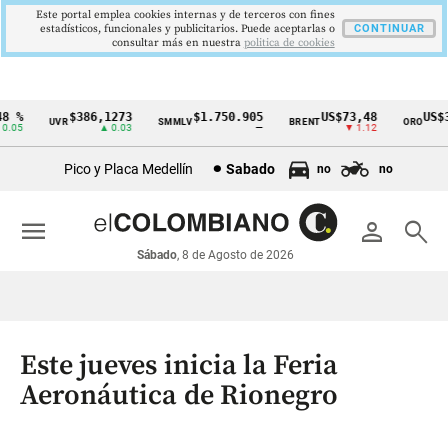
Este portal emplea cookies internas y de terceros con fines
estadísticos, funcionales y publicitarios. Puede aceptarlas o
CONTINUAR
consultar más en nuestra
politica de cookies
%
$386,1273
$1.750.905
US$73,48
US$334
UVR
SMMLV
BRENT
ORO
Cintillo
5
▲ 0.03
—
▼ 1.12
▲
de
Pico y Placa Medellín
Sabado
no
no
indicadores
económicos
menu
person
search
Colombia
Sábado
, 8 de Agosto de 2026
Este jueves inicia la Feria
Aeronáutica de Rionegro