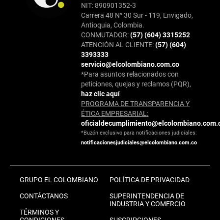
NIT: 890901352-3
Carrera 48 N° 30 Sur - 119, Envigado,
Antioquia, Colombia.
CONMUTADOR:
(57) (604) 3315252
ATENCIÓN AL CLIENTE:
(57) (604)
3393333
servicio@elcolombiano.com.co
*Para asuntos relacionados con
peticiones, quejas y reclamos (PQR),
haz clic aquí
PROGRAMA DE TRANSPARENCIA Y
ÉTICA EMPRESARIAL:
oficialdecumplimiento@elcolombiano.com.
*Buzón exclusivo para notificaciones judiciales:
notificacionesjudiciales@elcolombiano.com.co
GRUPO EL COLOMBIANO
POLÍTICA DE PRIVACIDAD
CONTÁCTANOS
SUPERINTENDENCIA DE
INDUSTRIA Y COMERCIO
TÉRMINOS Y
CONDICIONES
SUSCRIPCIONES