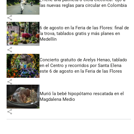
las nuevas reglas para circular en Colombia
share
6 de agosto en la Feria de las Flores: final de
la trova, tablados gratis y más planes en
Medellín
share
Concierto gratuito de Arelys Henao, tablado
en el Centro y recorridos por Santa Elena
este 6 de agosto en la Feria de las Flores
share
Murió la bebé hipopótamo rescatada en el
Magdalena Medio
share