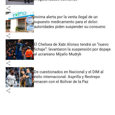
share
Invima alerta por la venta ilegal de un
supuesto medicamento para el dolor:
autoridades piden suspender su consumo
share
El Chelsea de Xabi Alonso tendrá un “nuevo
fichaje”: levantaron la suspensión por dopaje
al ucraniano Mijailo Mudryk
share
De cuestionados en Nacional y el DIM al
éxito internacional: Asprilla y Restrepo
renacen con el Bolívar de la Paz
share