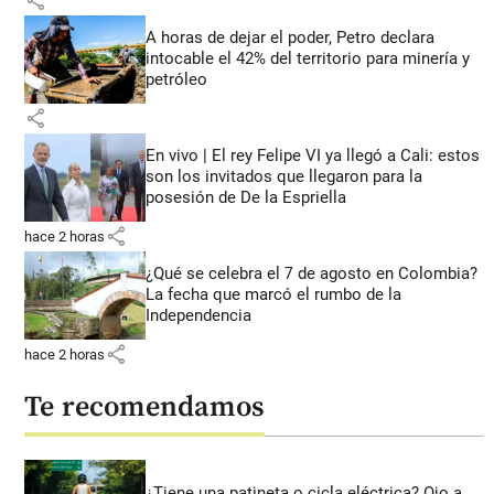
share
A horas de dejar el poder, Petro declara
intocable el 42% del territorio para minería y
petróleo
share
En vivo | El rey Felipe VI ya llegó a Cali: estos
son los invitados que llegaron para la
posesión de De la Espriella
share
hace 2 horas
¿Qué se celebra el 7 de agosto en Colombia?
La fecha que marcó el rumbo de la
Independencia
share
hace 2 horas
Te recomendamos
¿Tiene una patineta o cicla eléctrica? Ojo a