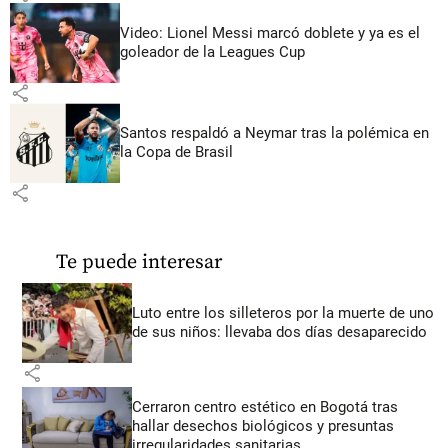
Video: Lionel Messi marcó doblete y ya es el
goleador de la Leagues Cup
share
Santos respaldó a Neymar tras la polémica en
la Copa de Brasil
share
Te puede interesar
Luto entre los silleteros por la muerte de uno
de sus niños: llevaba dos días desaparecido
share
Cerraron centro estético en Bogotá tras
hallar desechos biológicos y presuntas
irregularidades sanitarias