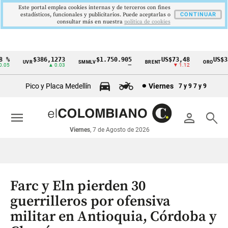
Este portal emplea cookies internas y de terceros con fines
estadísticos, funcionales y publicitarios. Puede aceptarlas o
CONTINUAR
consultar más en nuestra
politica de cookies
 %
$386,1273
$1.750.905
US$73,48
US$33
UVR
SMMLV
BRENT
ORO
Cintillo
05
▲ 0.03
—
▼ 1.12
de
Pico y Placa Medellín
Viernes
7 y 9
7 y 9
indicadores
económicos
menu
person
search
Colombia
Viernes
, 7 de Agosto de 2026
Farc y Eln pierden 30
guerrilleros por ofensiva
militar en Antioquia, Córdoba y