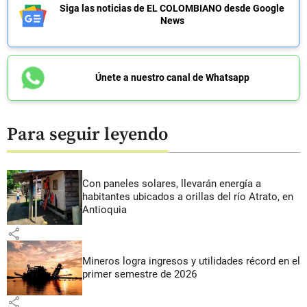
Siga las noticias de EL COLOMBIANO desde Google
News
Únete a nuestro canal de Whatsapp
Para seguir leyendo
Con paneles solares, llevarán energía a
habitantes ubicados a orillas del río Atrato, en
Antioquia
share
Mineros logra ingresos y utilidades récord en el
primer semestre de 2026
share