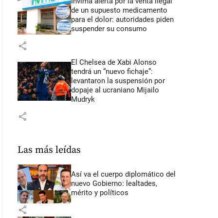
Invima alerta por la venta ilegal
de un supuesto medicamento
para el dolor: autoridades piden
suspender su consumo
share
El Chelsea de Xabi Alonso
tendrá un “nuevo fichaje”:
levantaron la suspensión por
dopaje al ucraniano Mijailo
Mudryk
share
Las más leídas
Así va el cuerpo diplomático del
nuevo Gobierno: lealtades,
mérito y políticos
share