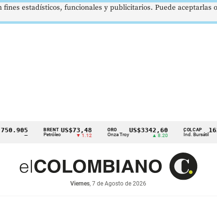
 fines estadísticos, funcionales y publicitarios. Puede aceptarlas
905
US$73,48
US$3342,60
1621,3
BRENT
ORO
COLCAP
Petróleo
Onza Troy
Índ. Bursátil
—
▼ 1.12
▲ 8.20
Viernes
, 7 de Agosto de 2026