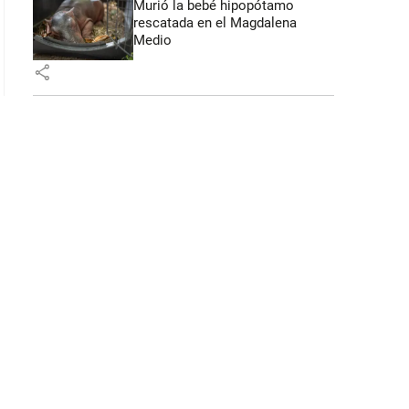
Murió la bebé hipopótamo
rescatada en el Magdalena
Medio
share