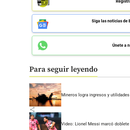
Regístr
Siga las noticias 
Únete a n
Para seguir leyendo
Mineros logra ingresos y utilidade
share
Video: Lionel Messi marcó doblete 