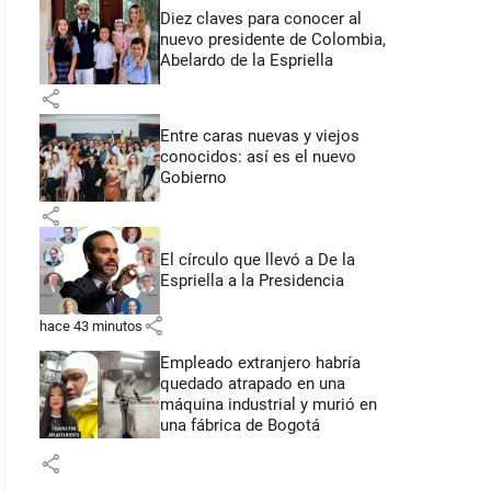
Diez claves para conocer al
nuevo presidente de Colombia,
Abelardo de la Espriella
share
Entre caras nuevas y viejos
conocidos: así es el nuevo
Gobierno
share
El círculo que llevó a De la
Espriella a la Presidencia
share
hace 43 minutos
Empleado extranjero habría
quedado atrapado en una
máquina industrial y murió en
una fábrica de Bogotá
share