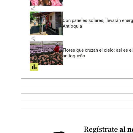
share
Con paneles solares, llevarán energí
Antioquia
share
Flores que cruzan el cielo: así es
antioqueño
share
Regístrate
al n