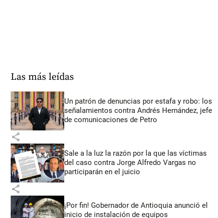
Las más leídas
Un patrón de denuncias por estafa y robo: los
señalamientos contra Andrés Hernández, jefe
de comunicaciones de Petro
share
Sale a la luz la razón por la que las víctimas
del caso contra Jorge Alfredo Vargas no
participarán en el juicio
share
¡Por fin! Gobernador de Antioquia anunció el
inicio de instalación de equipos