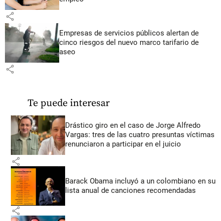
share
Empresas de servicios públicos alertan de
cinco riesgos del nuevo marco tarifario de
aseo
share
Te puede interesar
Drástico giro en el caso de Jorge Alfredo
Vargas: tres de las cuatro presuntas víctimas
renunciaron a participar en el juicio
share
Barack Obama incluyó a un colombiano en su
lista anual de canciones recomendadas
share