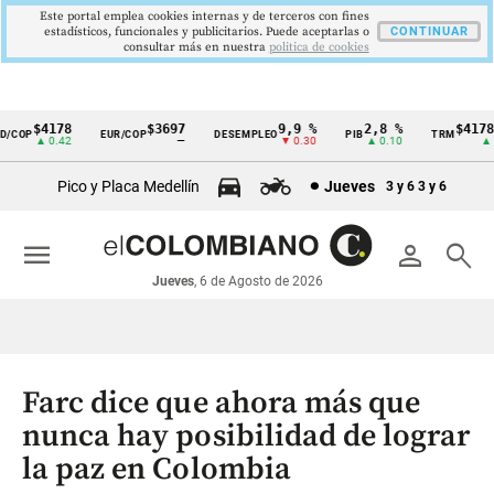
Este portal emplea cookies internas y de terceros con fines
estadísticos, funcionales y publicitarios. Puede aceptarlas o
CONTINUAR
consultar más en nuestra
politica de cookies
$4178
$3697
9,9 %
2,8 %
$4178,2
COP
EUR/COP
DESEMPLEO
PIB
TRM
Cintillo
▲ 0.42
—
▼ 0.30
▲ 0.10
▲ 0.
de
Pico y Placa Medellín
Jueves
3 y 6
3 y 6
indicadores
económicos
menu
person
search
Colombia
Jueves
, 6 de Agosto de 2026
Farc dice que ahora más que
nunca hay posibilidad de lograr
la paz en Colombia