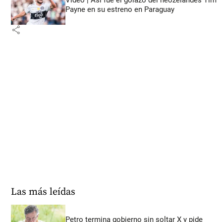
Video | Así fue el golazo del neozelandés Tim
Payne en su estreno en Paraguay
share
Las más leídas
Petro termina gobierno sin soltar X y pide