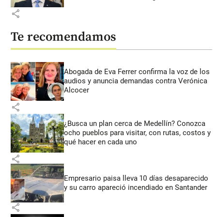
share
Te recomendamos
Abogada de Eva Ferrer confirma la voz de los
audios y anuncia demandas contra Verónica
Alcocer
share
¿Busca un plan cerca de Medellín? Conozca
ocho pueblos para visitar, con rutas, costos y
qué hacer en cada uno
share
Empresario paisa lleva 10 días desaparecido
y su carro apareció incendiado en Santander
share