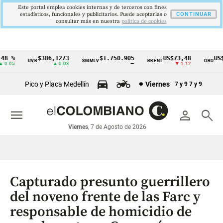
Este portal emplea cookies internas y de terceros con fines
estadísticos, funcionales y publicitarios. Puede aceptarlas o
CONTINUAR
consultar más en nuestra
politica de cookies
8 %
$386,1273
$1.750.905
US$73,48
US$3
UVR
SMMLV
BRENT
ORO
Cintillo
0.05
▲ 0.03
—
▼ 1.12
de
Pico y Placa Medellín
Viernes
7 y 9
7 y 9
indicadores
económicos
menu
person
search
Colombia
Viernes
, 7 de Agosto de 2026
Capturado presunto guerrillero
del noveno frente de las Farc y
responsable de homicidio de