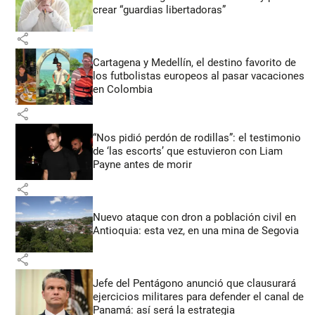
crear “guardias libertadoras”
share
Cartagena y Medellín, el destino favorito de
los futbolistas europeos al pasar vacaciones
en Colombia
share
“Nos pidió perdón de rodillas”: el testimonio
de ‘las escorts’ que estuvieron con Liam
Payne antes de morir
share
Nuevo ataque con dron a población civil en
Antioquia: esta vez, en una mina de Segovia
share
Jefe del Pentágono anunció que clausurará
ejercicios militares para defender el canal de
Panamá: así será la estrategia