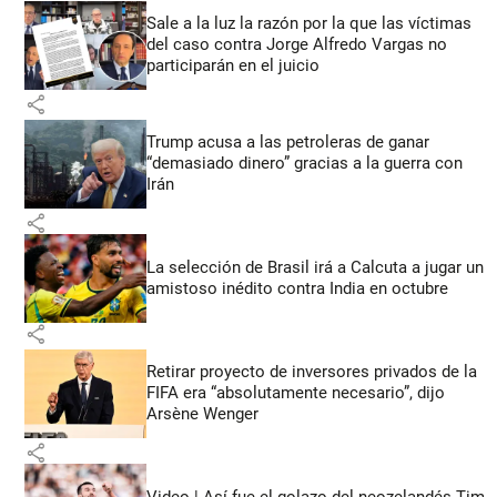
Sale a la luz la razón por la que las víctimas
del caso contra Jorge Alfredo Vargas no
participarán en el juicio
share
Trump acusa a las petroleras de ganar
“demasiado dinero” gracias a la guerra con
Irán
share
La selección de Brasil irá a Calcuta a jugar un
amistoso inédito contra India en octubre
share
Retirar proyecto de inversores privados de la
FIFA era “absolutamente necesario”, dijo
Arsène Wenger
share