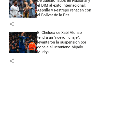
De cuestionados en Nacional y
el DIM al éxito internacional:
Asprilla y Restrepo renacen con
el Bolívar de la Paz
share
El Chelsea de Xabi Alonso
tendrá un “nuevo fichaje”:
levantaron la suspensión por
dopaje al ucraniano Mijailo
Mudryk
share