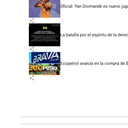
Oficial: Yan Diomandé es nuevo jug
share
La batalla por el espíritu de la dere
share
Ecopetrol avanza en la compra de B
share