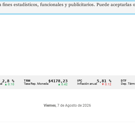
 fines estadísticos, funcionales y publicitarios. Puede aceptarlas
 %
$4178,23
5,81 %
TRM
IPC
DTF
Tasa Rep. Moneda
Inflación anual
Dep. Término Fijo
.10
▲ 0.42
▼ 0.12
Viernes
, 7 de Agosto de 2026