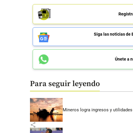
Regístr
Siga las noticias 
Únete a n
Para seguir leyendo
Mineros logra ingresos y utilidade
share